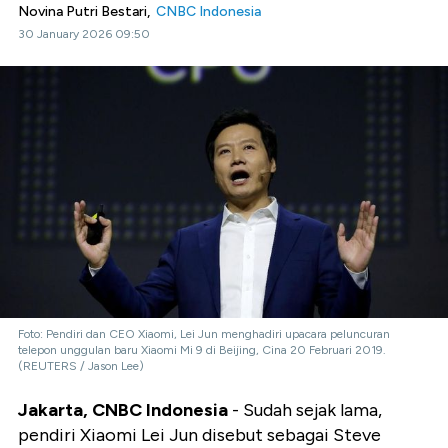
Novina Putri Bestari,
CNBC Indonesia
30 January 2026 09:50
Foto: Pendiri dan CEO Xiaomi, Lei Jun menghadiri upacara peluncuran
telepon unggulan baru Xiaomi Mi 9 di Beijing, Cina 20 Februari 2019.
(REUTERS / Jason Lee)
Jakarta, CNBC Indonesia
- Sudah sejak lama,
pendiri Xiaomi Lei Jun disebut sebagai Steve