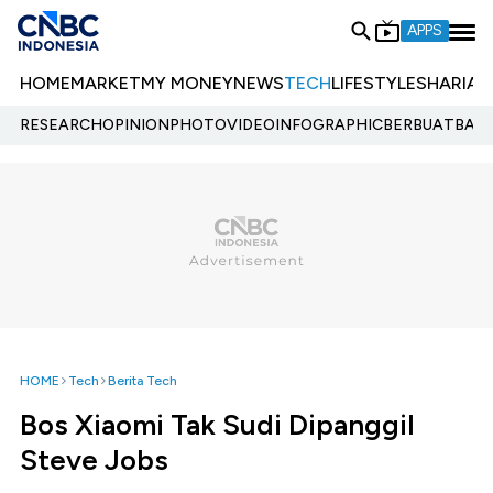
APPS
HOME
MARKET
MY MONEY
NEWS
TECH
LIFESTYLE
SHARIA
E
RESEARCH
OPINION
PHOTO
VIDEO
INFOGRAPHIC
BERBUATBAIK.
HOME
Tech
Berita Tech
Bos Xiaomi Tak Sudi Dipanggil
Steve Jobs