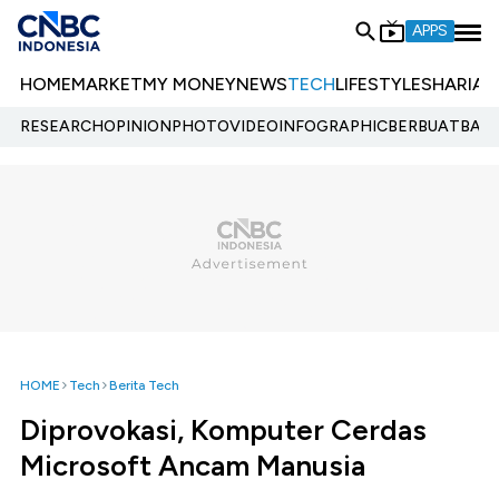
APPS
HOME
MARKET
MY MONEY
NEWS
TECH
LIFESTYLE
SHARIA
E
RESEARCH
OPINION
PHOTO
VIDEO
INFOGRAPHIC
BERBUATBAIK.
HOME
Tech
Berita Tech
Diprovokasi, Komputer Cerdas
Microsoft Ancam Manusia