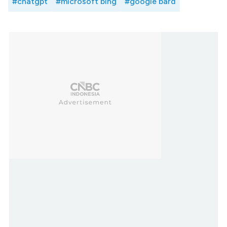
#chatgpt
#microsoft bing
#google bard