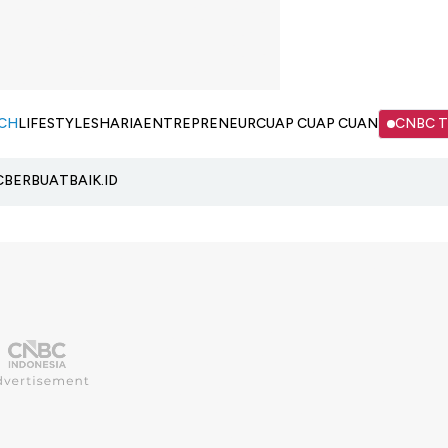
CH
LIFESTYLE
SHARIA
ENTREPRENEUR
CUAP CUAP CUAN
CNBC 
C
BERBUATBAIK.ID