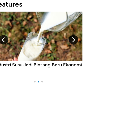
eatures
mi
5 Raja Ekonomi Indonesia: Maaf, Gak
Ada Jawa!