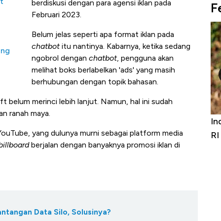
t
berdiskusi dengan para agensi iklan pada
F
Februari 2023.
Belum jelas seperti apa format iklan pada
chatbot
itu nantinya. Kabarnya, ketika sedang
ang
ngobrol dengan
chatbot
, pengguna akan
melihat boks berlabelkan 'ads' yang masih
berhubungan dengan topik bahasan.
t belum merinci lebih lanjut. Namun, hal ini sudah
an ranah maya.
s Furniture &
Industri Susu Jadi Bintang Baru Ekono
ouTube, yang dulunya murni sebagai platform media
 Digit
RI
billboard
berjalan dengan banyaknya promosi iklan di
antangan Data Silo, Solusinya?