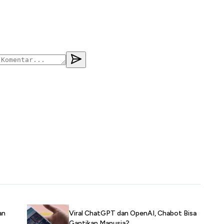
an
Viral ChatGPT dan OpenAI, Chabot Bisa
Gantikan Manusia?