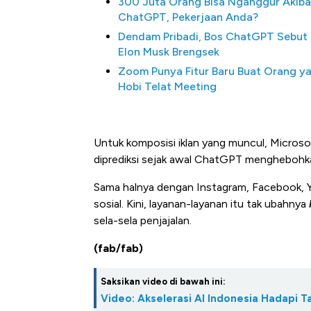
300 Juta Orang Bisa Nganggur Akiba
ChatGPT, Pekerjaan Anda?
Dendam Pribadi, Bos ChatGPT Sebut
Elon Musk Brengsek
Zoom Punya Fitur Baru Buat Orang y
Hobi Telat Meeting
Untuk komposisi iklan yang muncul, Microsof
diprediksi sejak awal ChatGPT menghebohk
Bangkit dari Kubur! Bisni
Sama halnya dengan Instagram, Facebook, Y
Alas Kaki Tumbuh Double
sosial. Kini, layanan-layanan itu tak ubahnya
sela-sela penjajalan.
(fab/fab)
Saksikan video di bawah ini:
Video: Akselerasi AI Indonesia Hadapi T