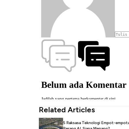
Related Articles
5 Raksasa Teknologi Empot-empot
Perang AI, Siapa Menang?