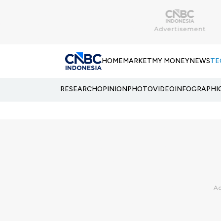
HOME
MARKET
MY MONEY
NEWS
TE
RESEARCH
OPINION
PHOTO
VIDEO
INFOGRAPHI