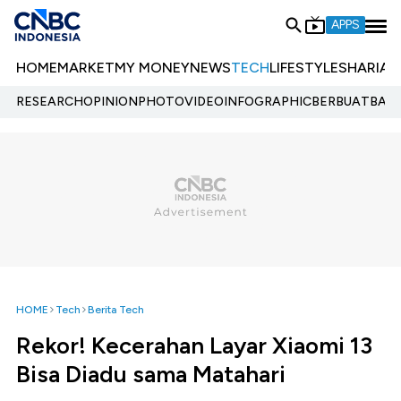
APPS
HOME
MARKET
MY MONEY
NEWS
TECH
LIFESTYLE
SHARIA
E
RESEARCH
OPINION
PHOTO
VIDEO
INFOGRAPHIC
BERBUATBAIK.
HOME
Tech
Berita Tech
Rekor! Kecerahan Layar Xiaomi 13
Bisa Diadu sama Matahari