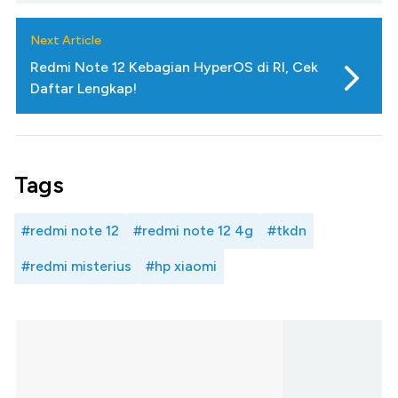
Next Article
Redmi Note 12 Kebagian HyperOS di RI, Cek
Daftar Lengkap!
Tags
#redmi note 12
#redmi note 12 4g
#tkdn
#redmi misterius
#hp xiaomi