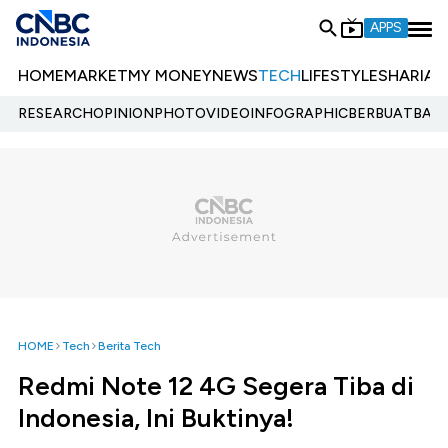
APPS
HOME
MARKET
MY MONEY
NEWS
TECH
LIFESTYLE
SHARIA
E
RESEARCH
OPINION
PHOTO
VIDEO
INFOGRAPHIC
BERBUATBAIK.
HOME
Tech
Berita Tech
Redmi Note 12 4G Segera Tiba di
Indonesia, Ini Buktinya!