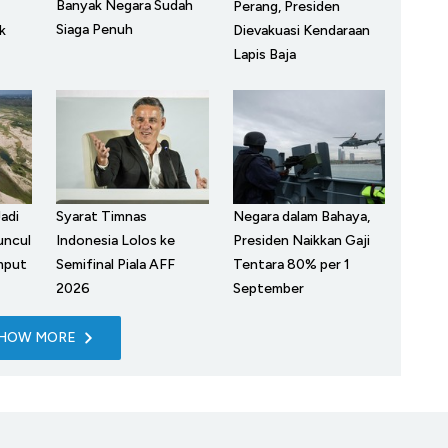
Banyak Negara Sudah
Perang, Presiden
Siaga Penuh
k
Dievakuasi Kendaraan
Lapis Baja
adi
Syarat Timnas
Negara dalam Bahaya,
uncul
Indonesia Lolos ke
Presiden Naikkan Gaji
mput
Semifinal Piala AFF
Tentara 80% per 1
2026
September
HOW MORE