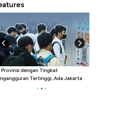
eatures
 Provinsi dengan Tingkat
Bukan AS, Ini 1
ngangguran Tertinggi, Ada Jakarta
Belanja Terbesar