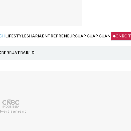
CH
LIFESTYLE
SHARIA
ENTREPRENEUR
CUAP CUAP CUAN
CNBC 
C
BERBUATBAIK.ID