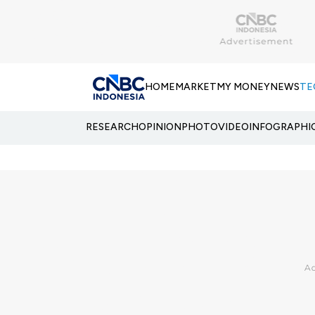
HOME
MARKET
MY MONEY
NEWS
TE
RESEARCH
OPINION
PHOTO
VIDEO
INFOGRAPHI