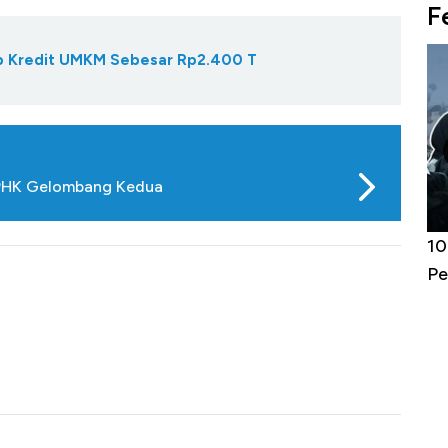
F
Gap Kredit UMKM Sebesar Rp2.400 T
 PHK Gelombang Kedua
Kongo Tutup Keran Ekspor, Harga
10
Tembaga Terbang ke Zona Berbahaya
Pe