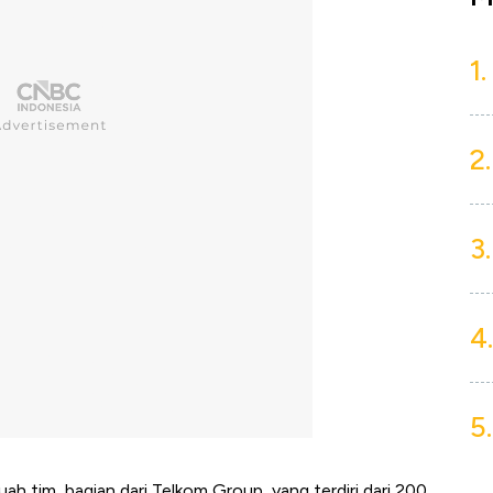
1.
2.
3.
4.
5.
h tim, bagian dari Telkom Group, yang terdiri dari 200