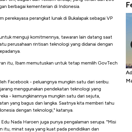
F
gan berbagai kementerian di Indonesia.
 perekayasa perangkat lunak di Bukalapak sebagai VP
untuk menguji komitmennya, tawaran lain datang saat
tu perusahaan rintisan teknologi yang didanai dengan
kepadanya.
ran itu, Ibam memutuskan untuk tetap memilih GovTech
Kongo Tutup Keran Ekspor, Harga
Ad
Tembaga Terbang ke Zona Berbahaya
Ma
eh Facebook - peluangnya mungkin satu dari seribu.
ita jarang menggunakan pendekatan teknologi yang
ka - kemungkinannya mungkin satu dari sejuta,
an yang bagus dan langka. Saatnya kita memberi tahu
donesia dengan teknologi," katanya.
 Edu Nada Haroen juga punya pengalaman serupa. "Misi
elain itu, minat saya yang kuat pada pendidikan dan