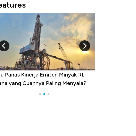
eatures
u Panas Kinerja Emiten Minyak RI,
10 Provinsi den
na yang Cuannya Paling Menyala?
Pengangguran Te