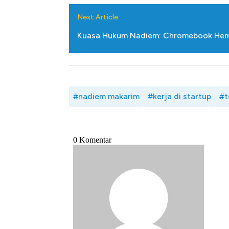
Next Article
Kuasa Hukum Nadiem: Chromebook Hema
#nadiem makarim
#kerja di startup
#t