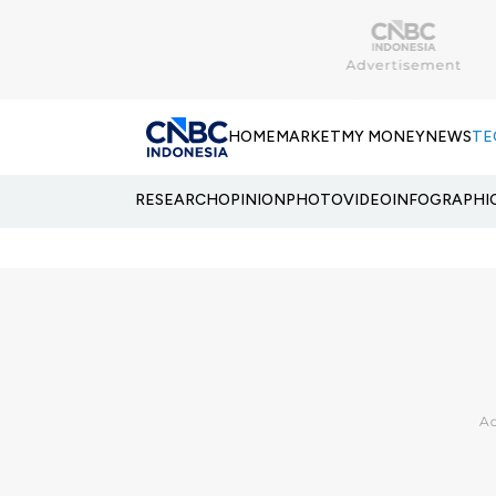
HOME
MARKET
MY MONEY
NEWS
TE
RESEARCH
OPINION
PHOTO
VIDEO
INFOGRAPHI