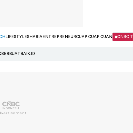
CH
LIFESTYLE
SHARIA
ENTREPRENEUR
CUAP CUAP CUAN
CNBC 
C
BERBUATBAIK.ID