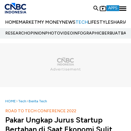
APPS
HOME
MARKET
MY MONEY
NEWS
TECH
LIFESTYLE
SHARIA
E
RESEARCH
OPINION
PHOTO
VIDEO
INFOGRAPHIC
BERBUATBAIK.
HOME
Tech
Berita Tech
ROAD TO TECH CONFERENCE 2022
Pakar Ungkap Jurus Startup
Bertahan di Saat Ekonomi Sulit