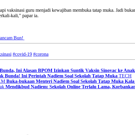
pi vaksinasi guru menjadi kewajiban membuka tatap muka. Jadi bukan 
kali-kali," papar ia.
erancam Bun!
sinasi
#covid-19
#corona
Bunda, Ini Alasan BPOM Izinkan Suntik Vaksin Sinovac ke Anak
k Bunda! Ini Perintah Nadiem Soal Sekolah Tatap Muka
TECH
Buka-bukaan Menteri Nadiem Soal Sekolah Tatap Muka Ka
Mendikbud Nadiem: Sekolah Online Terlalu Lama, Korbanka