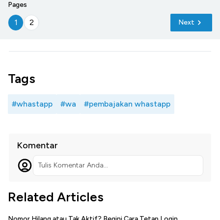
Pages
1
2
Next
Tags
#whastapp
#wa
#pembajakan whastapp
Komentar
Tulis Komentar Anda...
Related Articles
Nomor Hilang atau Tak Aktif? Begini Cara Tetap Login