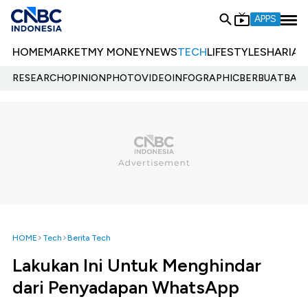
APPS
HOME
MARKET
MY MONEY
NEWS
TECH
LIFESTYLE
SHARIA
E
RESEARCH
OPINION
PHOTO
VIDEO
INFOGRAPHIC
BERBUATBAIK.
HOME
Tech
Berita Tech
Lakukan Ini Untuk Menghindar
dari Penyadapan WhatsApp