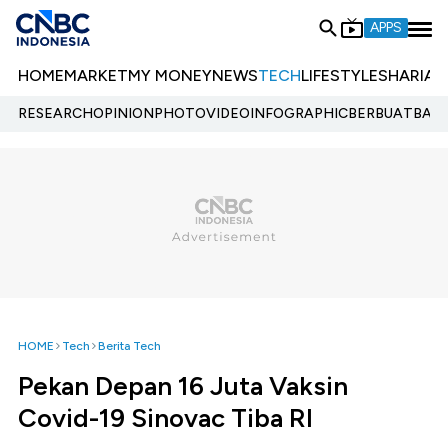
APPS
HOME
MARKET
MY MONEY
NEWS
TECH
LIFESTYLE
SHARIA
E
RESEARCH
OPINION
PHOTO
VIDEO
INFOGRAPHIC
BERBUATBAIK.
HOME
Tech
Berita Tech
Pekan Depan 16 Juta Vaksin
Covid-19 Sinovac Tiba RI