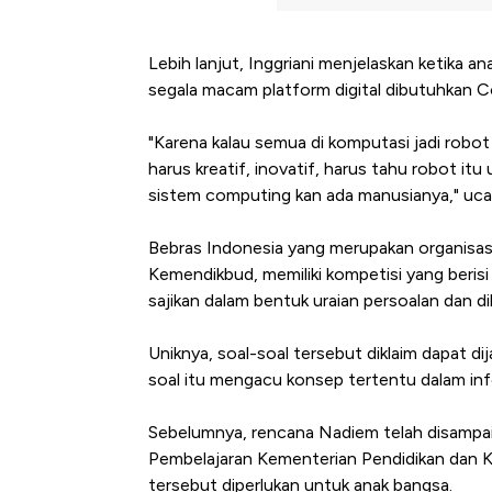
Lebih lanjut, Inggriani menjelaskan ketika 
segala macam platform digital dibutuhkan C
"Karena kalau semua di komputasi jadi robot 
harus kreatif, inovatif, harus tahu robot it
sistem computing kan ada manusianya," ucap
Bebras Indonesia yang merupakan organisasi
Harga Batu Bara Bangkit, Ad
Kemendikbud, memiliki kompetisi yang beris
Baik Buat Pengusaha RI
sajikan dalam bentuk uraian persoalan dan 
Uniknya, soal-soal tersebut diklaim dapat d
soal itu mengacu konsep tertentu dalam inf
Sebelumnya, rencana Nadiem telah disampai
Pembelajaran Kementerian Pendidikan dan K
tersebut diperlukan untuk anak bangsa.