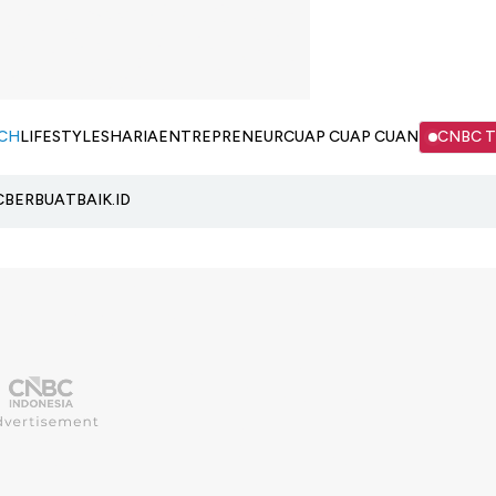
CH
LIFESTYLE
SHARIA
ENTREPRENEUR
CUAP CUAP CUAN
CNBC 
C
BERBUATBAIK.ID