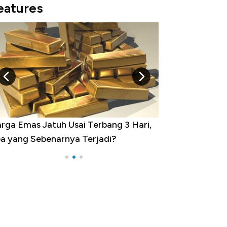
eatures
minasi China Menggila, Jadi Sumber
por 100 Negara