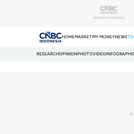
HOME
MARKET
MY MONEY
NEWS
TE
RESEARCH
OPINION
PHOTO
VIDEO
INFOGRAPHI