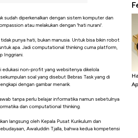
F
anak sudah diperkenalkan dengan sistem komputer dan
ompassion atau melakukan dengan 'hati nurani'.
tidak punya hati, bukan manusia. Untuk bisa bikin robot
u untuk apa. Jadi computational thinking cuma platform,
 Inggriani.
 edukasi non-profit yang websitenya dikelola
a Kabar
Harga Emas Jatuh Usai Terbang 3 Hari,
Do
i sekumpulan soal yang disebut Bebras Task yang di
Apa yang Sebenarnya Terjadi?
Im
dilengkapi dengan gambar menarik.
ijawab tanpa perlu belajar informatika namun sebetulnya
ormatika dan computational thinking.
kan langsung oleh Kepala Pusat Kurikulum dan
ebudayaan, Awaluddin Tjalla, bahwa kedua kompetensi