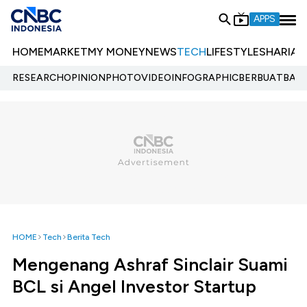
APPS
HOME
MARKET
MY MONEY
NEWS
TECH
LIFESTYLE
SHARIA
E
RESEARCH
OPINION
PHOTO
VIDEO
INFOGRAPHIC
BERBUATBAIK.
HOME
Tech
Berita Tech
Mengenang Ashraf Sinclair Suami
BCL si Angel Investor Startup