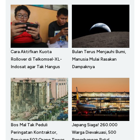
Cara Aktifkan Kuota
Bulan Terus Menjauhi Bumi,
Rollover di Telkomsel-XL-
Manusia Mulai Rasakan
Indosat agar Tak Hangus
Dampaknya
Bos Mal Tak Peduli
Jepang Siaga! 260.000
Peringatan Kontraktor,
Warga Dievakuasi, 500
Berujung 502 Orang Tewas
Penerbangan Batal