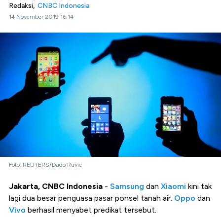
Redaksi,
CNBC Indonesia
14 November 2019 16:14
Foto: REUTERS/Dado Ruvic
Jakarta, CNBC Indonesia
-
Samsung
dan
Xiaomi
kini tak
lagi dua besar penguasa pasar ponsel tanah air.
Oppo
dan
Vivo
berhasil menyabet predikat tersebut.