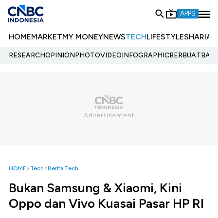
APPS
HOME
MARKET
MY MONEY
NEWS
TECH
LIFESTYLE
SHARIA
E
RESEARCH
OPINION
PHOTO
VIDEO
INFOGRAPHIC
BERBUATBAIK.
HOME
Tech
Berita Tech
Bukan Samsung & Xiaomi, Kini
Oppo dan Vivo Kuasai Pasar HP RI