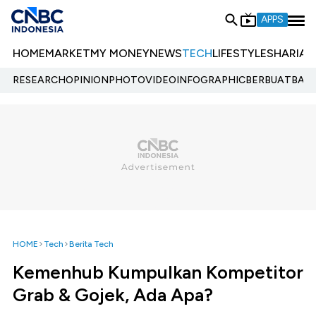
APPS
HOME
MARKET
MY MONEY
NEWS
TECH
LIFESTYLE
SHARIA
E
RESEARCH
OPINION
PHOTO
VIDEO
INFOGRAPHIC
BERBUATBAIK.
HOME
Tech
Berita Tech
Kemenhub Kumpulkan Kompetitor
Grab & Gojek, Ada Apa?