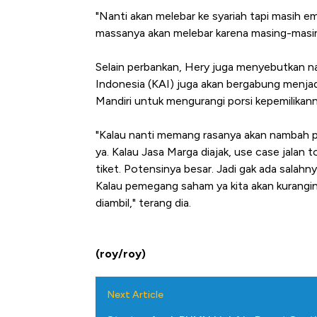
"Nanti akan melebar ke syariah tapi masih emb
massanya akan melebar karena masing-masing
Selain perbankan, Hery juga menyebutkan n
Indonesia (KAI) juga akan bergabung menjad
Mandiri untuk mengurangi porsi kepemilikan
"Kalau nanti memang rasanya akan nambah par
ya. Kalau Jasa Marga diajak, use case jalan 
tiket. Potensinya besar. Jadi gak ada salahn
Kongo Tutup Keran Ekspor, 
Kalau pemegang saham ya kita akan kurangin
Tembaga Terbang ke Zona B
diambil," terang dia.
(roy/roy)
Next Article