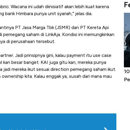
F
rio. Wacana ini udah diinisiatif akan lebih kuat karena
 bank Himbara punya unit syariah," jelas dia.
antinya PT Jasa Marga Tbk (JSMR) dan PT Kereta Api
i pemegang saham di LinkAja. Kondisi ini memungkinkan
nya di perusahaan tersebut.
tner. Jadi prinsipnya gini, kalau payment itu use case
tol kan besar banget. KAI juga gitu kan, mereka punya
ya jadi mereka ikut sesuai direction pemegang saham ikut.
Harga
Adu Panas Kinerja Emiten Minyak RI,
10
 ownership kita. Kalau enggak ya, susah dari mana mau
erbahaya
Mana yang Cuannya Paling Menyala?
Pe