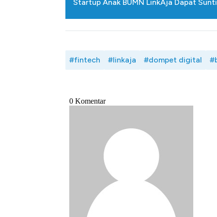
Startup Anak BUMN LinkAja Dapat Sunti
#fintech
#linkaja
#dompet digital
#