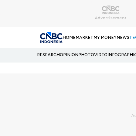
HOME
MARKET
MY MONEY
NEWS
TE
RESEARCH
OPINION
PHOTO
VIDEO
INFOGRAPHI