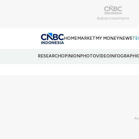
HOME
MARKET
MY MONEY
NEWS
TE
RESEARCH
OPINION
PHOTO
VIDEO
INFOGRAPHI