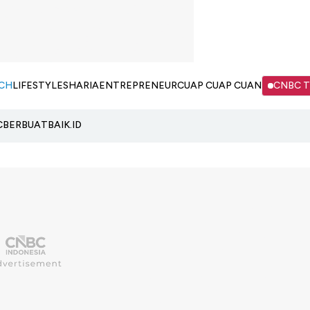
CH
LIFESTYLE
SHARIA
ENTREPRENEUR
CUAP CUAP CUAN
CNBC 
C
BERBUATBAIK.ID