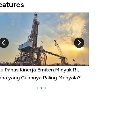
eatures
 Provinsi dengan Tingkat
ngangguran Tertinggi, Ada Jakarta