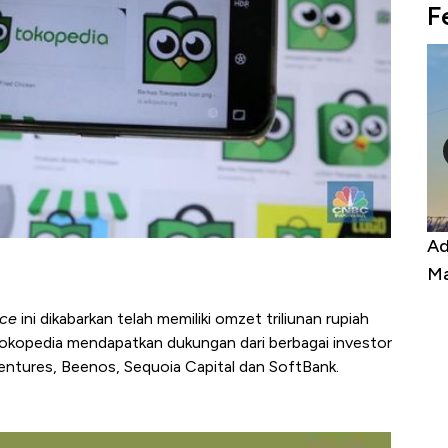
F
Harga
Adu Panas Kinerja Emiten Minyak RI,
10
erbahaya
Mana yang Cuannya Paling Menyala?
Pe
ce
ini dikabarkan telah memiliki omzet triliunan rupiah
ini Tokopedia mendapatkan dukungan dari berbagai investor
entures, Beenos, Sequoia Capital dan SoftBank.