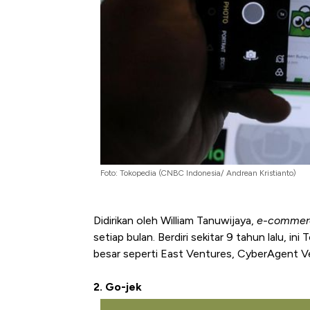
Kongo Tutup Keran Ekspor, 
Foto: Tokopedia (CNBC Indonesia/ Andrean Kristianto)
Tembaga Terbang ke Zona B
Didirikan oleh William Tanuwijaya,
e-commer
setiap bulan. Berdiri sekitar 9 tahun lalu, 
besar seperti East Ventures, CyberAgent V
2. Go-jek