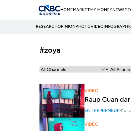
HOME
MARKET
MY MONEY
NEWS
TE
RESEARCH
OPINION
PHOTO
VIDEO
INFOGRAPHI
#zoya
VIDEO
Raup Cuan dari
ENTREPRENEUR
7 tahu
VIDEO