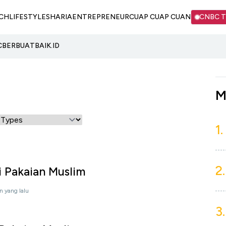
CH
LIFESTYLE
SHARIA
ENTREPRENEUR
CUAP CUAP CUAN
CNBC 
C
BERBUATBAIK.ID
M
1.
2.
 Pakaian Muslim
n yang lalu
3.