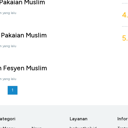
 Pakaian Muslim
4.
n yang lalu
s Pakaian Muslim
5.
n yang lalu
m Fesyen Muslim
n yang lalu
1
ategori
Layanan
Info