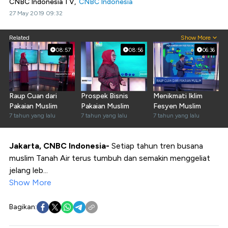
CNBC Indonesia TV,
CNBC Indonesia
27 May 2019 09:32
Related
Show More
08:57
08:56
06:36
Raup Cuan dari
Prospek Bisnis
Menikmati Iklim
Pakaian Muslim
Pakaian Muslim
Fesyen Muslim
7 tahun yang lalu
7 tahun yang lalu
7 tahun yang lalu
Jakarta, CNBC Indonesia-
Setiap tahun tren busana
muslim Tanah Air terus tumbuh dan semakin menggeliat
jelang leb...
Show More
Bagikan: