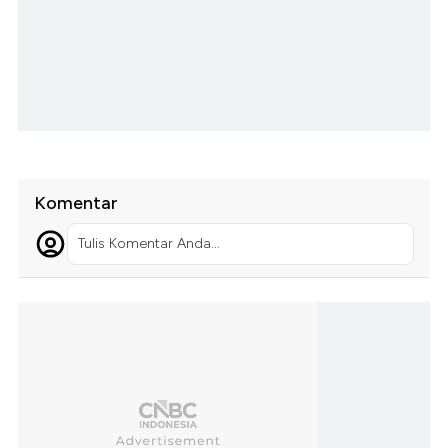
Komentar
Tulis Komentar Anda...