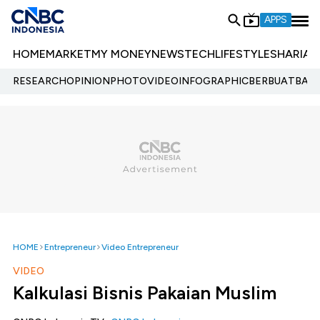
APPS
HOME
MARKET
MY MONEY
NEWS
TECH
LIFESTYLE
SHARIA
E
RESEARCH
OPINION
PHOTO
VIDEO
INFOGRAPHIC
BERBUATBAIK.
HOME
Entrepreneur
Video Entrepreneur
VIDEO
Kalkulasi Bisnis Pakaian Muslim