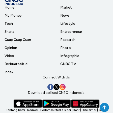
Home
Market
My Money
News
Tech
Lifestyle
Sharia
Entrepreneur
Cuap Cuap Cuan
Research
Opinion
Photo
Video
Infographic
Berbuatbaik.id
CNBC TV
Index
Connect With Us:
Download aplikasi CNBC Indonesia:
Tentang Kami
|
Redaksi
|
Pedoman Media Siber
|
Karir
|
Disclaimer
|
CNBC