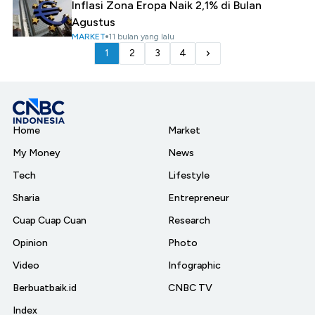
Inflasi Zona Eropa Naik 2,1% di Bulan
Agustus
MARKET
11 bulan yang lalu
1
2
3
4
Home
Market
My Money
News
Tech
Lifestyle
Sharia
Entrepreneur
Cuap Cuap Cuan
Research
Opinion
Photo
Video
Infographic
Berbuatbaik.id
CNBC TV
Index