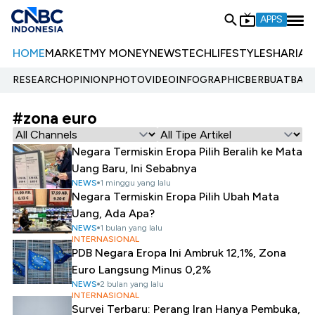
APPS
HOME
MARKET
MY MONEY
NEWS
TECH
LIFESTYLE
SHARIA
E
RESEARCH
OPINION
PHOTO
VIDEO
INFOGRAPHIC
BERBUATBAIK.
#zona euro
Negara Termiskin Eropa Pilih Beralih ke Mata
Uang Baru, Ini Sebabnya
NEWS
1 minggu yang lalu
Negara Termiskin Eropa Pilih Ubah Mata
Uang, Ada Apa?
NEWS
1 bulan yang lalu
INTERNASIONAL
PDB Negara Eropa Ini Ambruk 12,1%, Zona
Euro Langsung Minus 0,2%
NEWS
2 bulan yang lalu
INTERNASIONAL
Survei Terbaru: Perang Iran Hanya Pembuka,