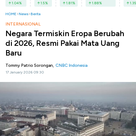
1.04
%
1.5
%
1.81
%
1.88
%
1.3
HOME
News
Berita
INTERNASIONAL
Negara Termiskin Eropa Berubah
di 2026, Resmi Pakai Mata Uang
Baru
Tommy Patrio Sorongan,
CNBC Indonesia
17 January 2026 09:30