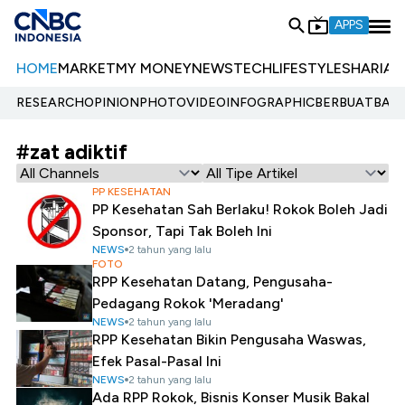
APPS
HOME
MARKET
MY MONEY
NEWS
TECH
LIFESTYLE
SHARIA
E
RESEARCH
OPINION
PHOTO
VIDEO
INFOGRAPHIC
BERBUATBAIK.
#zat adiktif
PP KESEHATAN
PP Kesehatan Sah Berlaku! Rokok Boleh Jadi
Sponsor, Tapi Tak Boleh Ini
NEWS
2 tahun yang lalu
FOTO
RPP Kesehatan Datang, Pengusaha-
Pedagang Rokok 'Meradang'
NEWS
2 tahun yang lalu
RPP Kesehatan Bikin Pengusaha Waswas,
Efek Pasal-Pasal Ini
NEWS
2 tahun yang lalu
Ada RPP Rokok, Bisnis Konser Musik Bakal