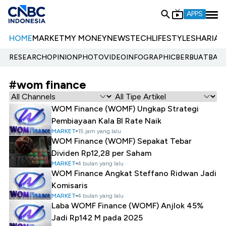
APPS
HOME
MARKET
MY MONEY
NEWS
TECH
LIFESTYLE
SHARIA
E
RESEARCH
OPINION
PHOTO
VIDEO
INFOGRAPHIC
BERBUATBAIK.
#wom finance
WOM Finance (WOMF) Ungkap Strategi
Pembiayaan Kala BI Rate Naik
MARKET
15 jam yang lalu
WOM Finance (WOMF) Sepakat Tebar
Dividen Rp12,28 per Saham
MARKET
4 bulan yang lalu
WOM Finance Angkat Steffano Ridwan Jadi
Komisaris
MARKET
4 bulan yang lalu
Laba WOMF Finance (WOMF) Anjlok 45%
Jadi Rp142 M pada 2025