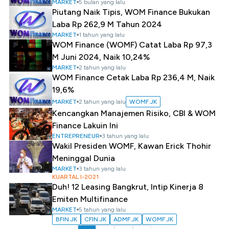
MARKET
5 bulan yang lalu
Piutang Naik Tipis, WOM Finance Bukukan
Laba Rp 262,9 M Tahun 2024
MARKET
1 tahun yang lalu
WOM Finance (WOMF) Catat Laba Rp 97,3
M Juni 2024, Naik 10,24%
MARKET
2 tahun yang lalu
WOM Finance Cetak Laba Rp 236,4 M, Naik
19,6%
MARKET
2 tahun yang lalu
WOMF.JK
Kencangkan Manajemen Risiko, CBI & WOM
Finance Lakuin Ini
ENTREPRENEUR
3 tahun yang lalu
Wakil Presiden WOMF, Kawan Erick Thohir
Meninggal Dunia
MARKET
3 tahun yang lalu
KUARTAL I-2021
Duh! 12 Leasing Bangkrut, Intip Kinerja 8
Emiten Multifinance
MARKET
5 tahun yang lalu
BFIN.JK
CFIN.JK
ADMF.JK
WOMF.JK