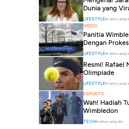
Mengenal Sarah
Dunia yang Vir
LIFESTYLE
5 tahun yang l
VIDEO
Panitia Wimble
Dengan Prokes
LIFESTYLE
5 tahun yang l
Resmi! Rafael
Olimpiade
LIFESTYLE
5 tahun yang l
ESPORTS
Wah! Hadiah Tu
Wimbledon
TECH
6 tahun yang lalu