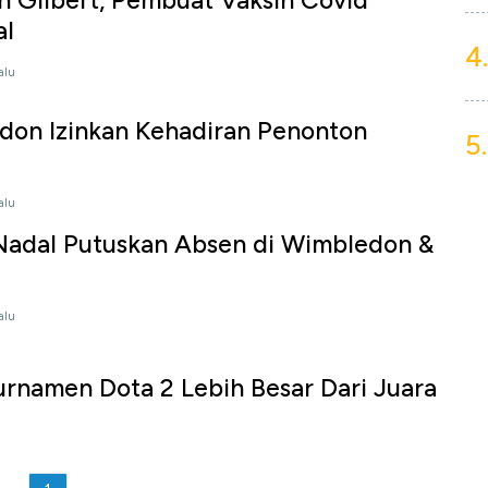
 Gilbert, Pembuat Vaksin Covid
al
4.
alu
don Izinkan Kehadiran Penonton
5.
alu
 Nadal Putuskan Absen di Wimbledon &
alu
rnamen Dota 2 Lebih Besar Dari Juara