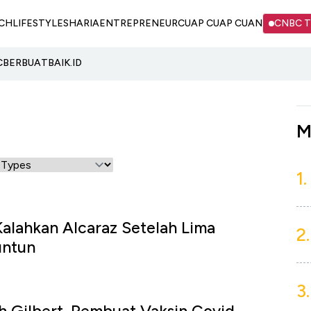
CH
LIFESTYLE
SHARIA
ENTREPRENEUR
CUAP CUAP CUAN
CNBC 
C
BERBUATBAIK.ID
M
1.
Kalahkan Alcaraz Setelah Lima
2.
untun
3.