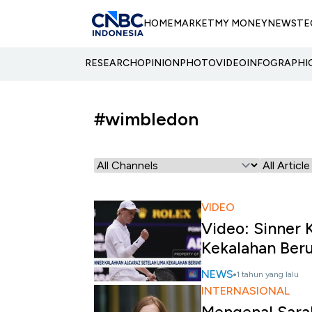
HOME
MARKET
MY MONEY
NEWS
TE
RESEARCH
OPINION
PHOTO
VIDEO
INFOGRAPHI
#wimbledon
VIDEO
Video: Sinner 
Kekalahan Ber
NEWS
1 tahun yang lalu
INTERNASIONAL