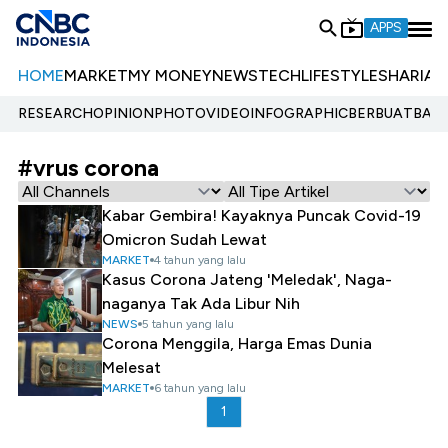
APPS
HOME
MARKET
MY MONEY
NEWS
TECH
LIFESTYLE
SHARIA
E
RESEARCH
OPINION
PHOTO
VIDEO
INFOGRAPHIC
BERBUATBAIK.
#vrus corona
Kabar Gembira! Kayaknya Puncak Covid-19
Omicron Sudah Lewat
MARKET
4 tahun yang lalu
Kasus Corona Jateng 'Meledak', Naga-
naganya Tak Ada Libur Nih
NEWS
5 tahun yang lalu
Corona Menggila, Harga Emas Dunia
Melesat
MARKET
6 tahun yang lalu
1