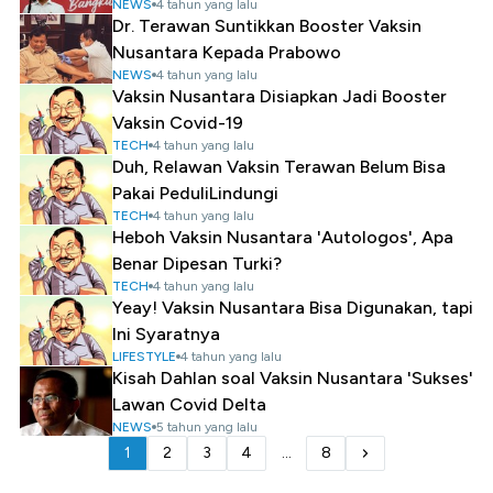
NEWS
4 tahun yang lalu
Dr. Terawan Suntikkan Booster Vaksin
Nusantara Kepada Prabowo
NEWS
4 tahun yang lalu
Vaksin Nusantara Disiapkan Jadi Booster
Vaksin Covid-19
TECH
4 tahun yang lalu
Duh, Relawan Vaksin Terawan Belum Bisa
Pakai PeduliLindungi
TECH
4 tahun yang lalu
Heboh Vaksin Nusantara 'Autologos', Apa
Benar Dipesan Turki?
TECH
4 tahun yang lalu
Yeay! Vaksin Nusantara Bisa Digunakan, tapi
Ini Syaratnya
LIFESTYLE
4 tahun yang lalu
Kisah Dahlan soal Vaksin Nusantara 'Sukses'
Lawan Covid Delta
NEWS
5 tahun yang lalu
1
2
3
4
...
8