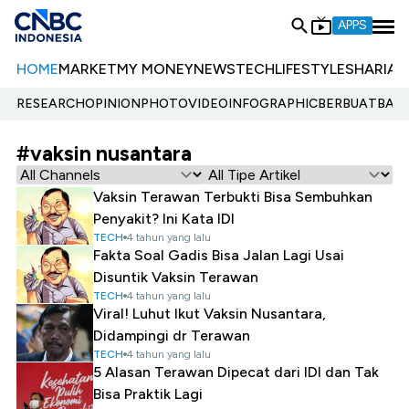
APPS
HOME
MARKET
MY MONEY
NEWS
TECH
LIFESTYLE
SHARIA
E
RESEARCH
OPINION
PHOTO
VIDEO
INFOGRAPHIC
BERBUATBAIK.
#vaksin nusantara
Vaksin Terawan Terbukti Bisa Sembuhkan
Penyakit? Ini Kata IDI
TECH
4 tahun yang lalu
Fakta Soal Gadis Bisa Jalan Lagi Usai
Disuntik Vaksin Terawan
TECH
4 tahun yang lalu
Viral! Luhut Ikut Vaksin Nusantara,
Didampingi dr Terawan
TECH
4 tahun yang lalu
5 Alasan Terawan Dipecat dari IDI dan Tak
Bisa Praktik Lagi