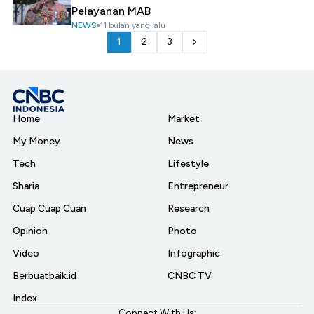
Pelayanan MAB
NEWS
11 bulan yang lalu
1
2
3
Home
Market
My Money
News
Tech
Lifestyle
Sharia
Entrepreneur
Cuap Cuap Cuan
Research
Opinion
Photo
Video
Infographic
Berbuatbaik.id
CNBC TV
Index
Connect With Us: