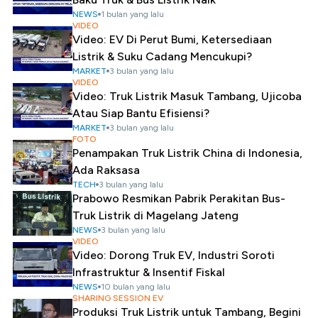
NEWS
1 bulan yang lalu
VIDEO
Video: EV Di Perut Bumi, Ketersediaan
Listrik & Suku Cadang Mencukupi?
MARKET
3 bulan yang lalu
VIDEO
Video: Truk Listrik Masuk Tambang, Ujicoba
Atau Siap Bantu Efisiensi?
MARKET
3 bulan yang lalu
FOTO
Penampakan Truk Listrik China di Indonesia,
Ada Raksasa
TECH
3 bulan yang lalu
Prabowo Resmikan Pabrik Perakitan Bus-
Truk Listrik di Magelang Jateng
NEWS
3 bulan yang lalu
VIDEO
Video: Dorong Truk EV, Industri Soroti
Infrastruktur & Insentif Fiskal
NEWS
10 bulan yang lalu
SHARING SESSION EV
Produksi Truk Listrik untuk Tambang, Begini