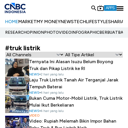
APPS
HOME
MARKET
MY MONEY
NEWS
TECH
LIFESTYLE
SHARIA
E
RESEARCH
OPINION
PHOTO
VIDEO
INFOGRAPHIC
BERBUATBAIK.
#truk listrik
Ternyata Ini Alasan Isuzu Belum Boyong
Truk dan Pikap Listrik ke RI
NEWS
2 hari yang lalu
Laju Truk Listrik Tanah Air Terganjal Jarak
Tempuh Baterai
NEWS
4 hari yang lalu
Bukan Cuma Motor-Mobil Listrik, Truk Listrik
Mulai Ikut Berkeliaran
NEWS
4 hari yang lalu
VIDEO
Video: Rupiah Melemah Bikin Impor Bahan
Baku Truk & Bus Listrik Naik