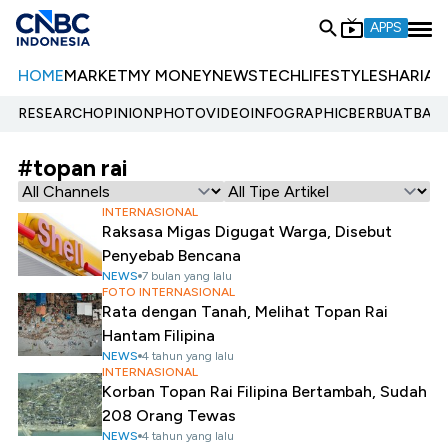
APPS
HOME
MARKET
MY MONEY
NEWS
TECH
LIFESTYLE
SHARIA
E
RESEARCH
OPINION
PHOTO
VIDEO
INFOGRAPHIC
BERBUATBAIK.
#topan rai
INTERNASIONAL
Raksasa Migas Digugat Warga, Disebut
Penyebab Bencana
NEWS
7 bulan yang lalu
FOTO INTERNASIONAL
Rata dengan Tanah, Melihat Topan Rai
Hantam Filipina
NEWS
4 tahun yang lalu
INTERNASIONAL
Korban Topan Rai Filipina Bertambah, Sudah
208 Orang Tewas
NEWS
4 tahun yang lalu