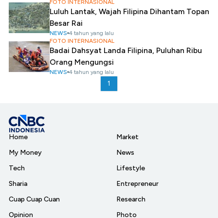
FOTO INTERNASIONAL
Luluh Lantak, Wajah Filipina Dihantam Topan
Besar Rai
NEWS
4 tahun yang lalu
FOTO INTERNASIONAL
Badai Dahsyat Landa Filipina, Puluhan Ribu
Orang Mengungsi
NEWS
4 tahun yang lalu
1
Home
Market
My Money
News
Tech
Lifestyle
Sharia
Entrepreneur
Cuap Cuap Cuan
Research
Opinion
Photo