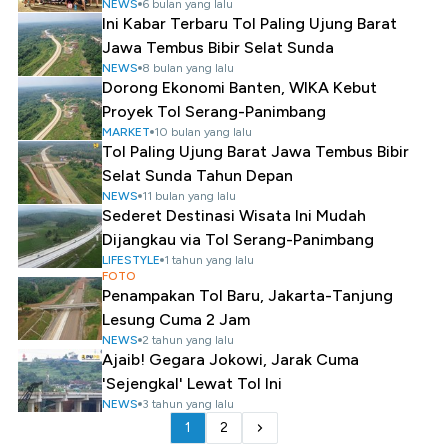
NEWS
6 bulan yang lalu
Ini Kabar Terbaru Tol Paling Ujung Barat
Jawa Tembus Bibir Selat Sunda
NEWS
8 bulan yang lalu
Dorong Ekonomi Banten, WIKA Kebut
Proyek Tol Serang-Panimbang
MARKET
10 bulan yang lalu
Tol Paling Ujung Barat Jawa Tembus Bibir
Selat Sunda Tahun Depan
NEWS
11 bulan yang lalu
Sederet Destinasi Wisata Ini Mudah
Dijangkau via Tol Serang-Panimbang
LIFESTYLE
1 tahun yang lalu
FOTO
Penampakan Tol Baru, Jakarta-Tanjung
Lesung Cuma 2 Jam
NEWS
2 tahun yang lalu
Ajaib! Gegara Jokowi, Jarak Cuma
'Sejengkal' Lewat Tol Ini
NEWS
3 tahun yang lalu
1
2