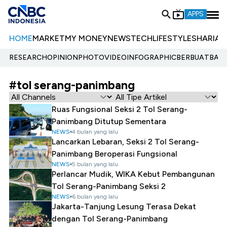
APPS
HOME
MARKET
MY MONEY
NEWS
TECH
LIFESTYLE
SHARIA
E
RESEARCH
OPINION
PHOTO
VIDEO
INFOGRAPHIC
BERBUATBAIK.
#tol serang-panimbang
Ruas Fungsional Seksi 2 Tol Serang-
Panimbang Ditutup Sementara
NEWS
4 bulan yang lalu
Lancarkan Lebaran, Seksi 2 Tol Serang-
Panimbang Beroperasi Fungsional
NEWS
5 bulan yang lalu
Perlancar Mudik, WIKA Kebut Pembangunan
Tol Serang-Panimbang Seksi 2
NEWS
6 bulan yang lalu
Jakarta-Tanjung Lesung Terasa Dekat
dengan Tol Serang-Panimbang