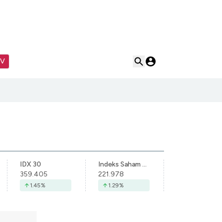
TV
IDX 30
Indeks Saham Syariah Indonesia
359.405
221.978
1.45
%
1.29
%