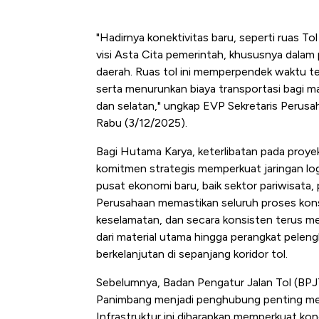
"Hadirnya konektivitas baru, seperti ruas 
visi Asta Cita pemerintah, khususnya dal
daerah. Ruas tol ini memperpendek waktu te
serta menurunkan biaya transportasi bagi 
dan selatan," ungkap EVP Sekretaris Perus
Rabu (3/12/2025).
Bagi Hutama Karya, keterlibatan pada proye
komitmen strategis memperkuat jaringan lo
pusat ekonomi baru, baik sektor pariwisata,
Perusahaan memastikan seluruh proses kons
keselamatan, dan secara konsisten terus 
dari material utama hingga perangkat pele
berkelanjutan di sepanjang koridor tol.
Sebelumnya, Badan Pengatur Jalan Tol (BPJ
Panimbang menjadi penghubung penting m
Infrastruktur ini diharapkan memperkuat k