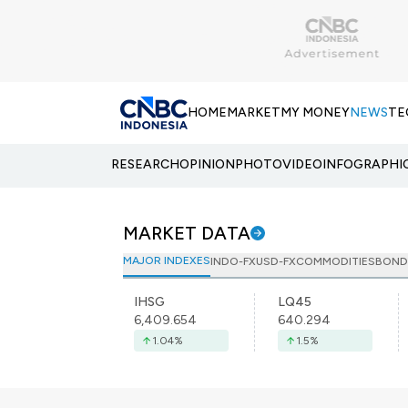
HOME
MARKET
MY MONEY
NEWS
TE
RESEARCH
OPINION
PHOTO
VIDEO
INFOGRAPHI
MARKET DATA
MAJOR INDEXES
INDO-FX
USD-FX
COMMODITIES
BOND
IHSG
LQ45
6,409.654
640.294
1.04
%
1.5
%