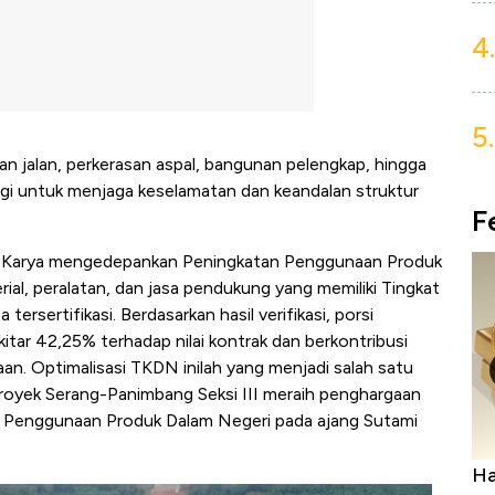
4.
5.
an jalan, perkerasan aspal, bangunan pelengkap, hingga
i untuk menjaga keselamatan dan keandalan struktur
F
 Karya mengedepankan Peningkatan Penggunaan Produk
ial, peralatan, dan jasa pendukung yang memiliki Tingkat
rsertifikasi. Berdasarkan hasil verifikasi, porsi
ar 42,25% terhadap nilai kontrak dan berkontribusi
aan. Optimalisasi TKDN inilah yang menjadi salah satu
royek Serang-Panimbang Seksi III meraih penghargaan
n Penggunaan Produk Dalam Negeri pada ajang Sutami
uasai
Harga Batu Bara Bangkit, Ada Kabar
Ha