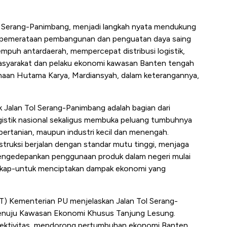
Tol Serang-Panimbang, menjadi langkah nyata mendukung
am pemerataan pembangunan dan penguatan daya saing
mpuh antardaerah, mempercepat distribusi logistik,
masyarakat dan pelaku ekonomi kawasan Banten tengah
ahaan Hutama Karya, Mardiansyah, dalam keterangannya,
k Jalan Tol Serang-Panimbang adalah bagian dari
gistik nasional sekaligus membuka peluang tumbuhnya
 pertanian, maupun industri kecil dan menengah.
truksi berjalan dengan standar mutu tinggi, menjaga
mengedepankan penggunaan produk dalam negeri mulai
ngkap-untuk menciptakan dampak ekonomi yang
T) Kementerian PU menjelaskan Jalan Tol Serang-
enuju Kawasan Ekonomi Khusus Tanjung Lesung.
onektivitas, mendorong pertumbuhan ekonomi Banten,