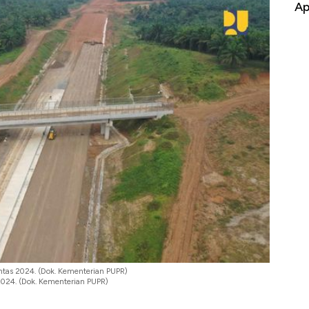
ng-Airbus?
Baik Buat Pengusaha RI
Ap
ntas 2024. (Dok. Kementerian PUPR)
2024. (Dok. Kementerian PUPR)