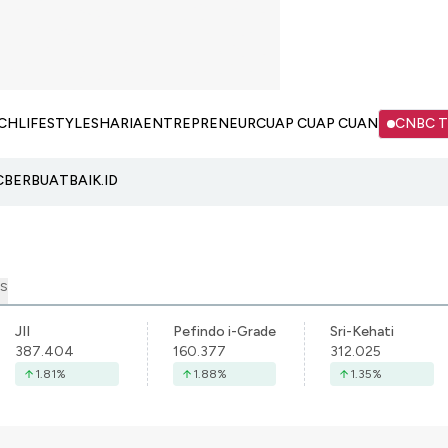
CH
LIFESTYLE
SHARIA
ENTREPRENEUR
CUAP CUAP CUAN
CNBC 
C
BERBUATBAIK.ID
S
JII
Pefindo i-Grade
Sri-Kehati
387.404
160.377
312.025
1.81
%
1.88
%
1.35
%