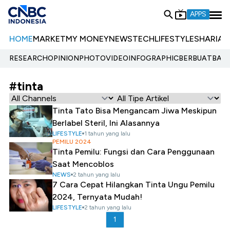
APPS
HOME
MARKET
MY MONEY
NEWS
TECH
LIFESTYLE
SHARIA
E
RESEARCH
OPINION
PHOTO
VIDEO
INFOGRAPHIC
BERBUATBAIK.
#tinta
Tinta Tato Bisa Mengancam Jiwa Meskipun
Berlabel Steril, Ini Alasannya
LIFESTYLE
1 tahun yang lalu
PEMILU 2024
Tinta Pemilu: Fungsi dan Cara Penggunaan
Saat Mencoblos
NEWS
2 tahun yang lalu
7 Cara Cepat Hilangkan Tinta Ungu Pemilu
2024, Ternyata Mudah!
LIFESTYLE
2 tahun yang lalu
1