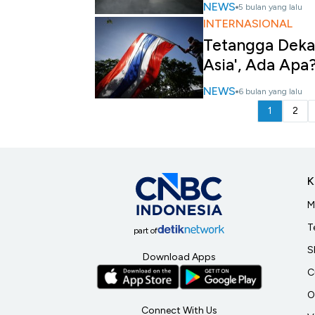
NEWS
5 bulan yang lalu
INTERNASIONAL
Tetangga Dekat 
Asia', Ada Apa
NEWS
6 bulan yang lalu
1
2
K
M
T
part of
S
Download Apps
C
O
Connect With Us