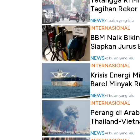
Tetangga RI Mi
Tagihan Rekor
NEWS
1 bulan yang lalu
INTERNASIONAL
BBM Naik Bikin
Siapkan Jurus 
NEWS
2 bulan yang lalu
INTERNASIONAL
Krisis Energi M
Barel Minyak R
NEWS
4 bulan yang lalu
INTERNASIONAL
Perang di Arab
Thailand-Vietn
NEWS
4 bulan yang lalu