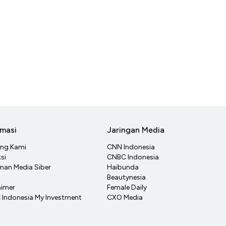
rmasi
Jaringan Media
ang Kami
CNN Indonesia
si
CNBC Indonesia
an Media Siber
Haibunda
Beautynesia
aimer
Female Daily
Indonesia My Investment
CXO Media