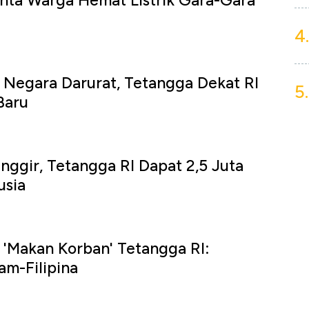
nta Warga Hemat Listrik Gara-Gara
4.
 Negara Darurat, Tetangga Dekat RI
5.
Baru
inggir, Tetangga RI Dapat 2,5 Juta
usia
 'Makan Korban' Tetangga RI:
am-Filipina