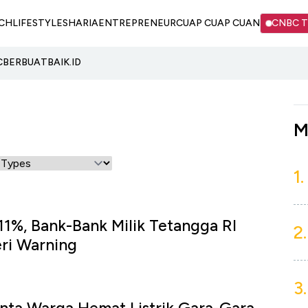
CH
LIFESTYLE
SHARIA
ENTREPRENEUR
CUAP CUAP CUAN
CNBC 
C
BERBUATBAIK.ID
M
1.
11%, Bank-Bank Milik Tetangga RI
2.
ri Warning
3.