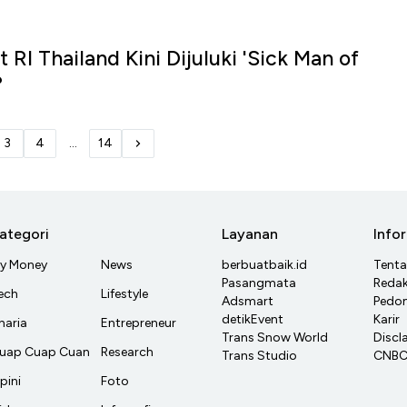
RI Thailand Kini Dijuluki 'Sick Man of
?
3
4
...
14
ategori
Layanan
Info
y Money
News
berbuatbaik.id
Tent
Pasangmata
Redak
ech
Lifestyle
Adsmart
Pedom
detikEvent
Karir
haria
Entrepreneur
Trans Snow World
Discl
uap Cuap Cuan
Research
Trans Studio
CNBC 
pini
Foto