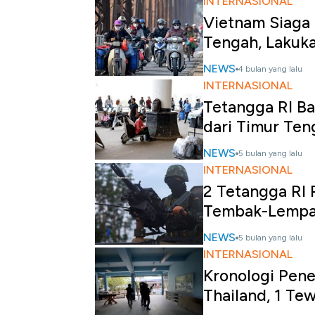
INTERNASIONAL
Vietnam Siaga 
Tengah, Lakuka
NEWS
4 bulan yang lalu
INTERNASIONAL
Tetangga RI Ba
dari Timur Ten
NEWS
5 bulan yang lalu
INTERNASIONAL
2 Tetangga RI 
Tembak-Lempa
NEWS
5 bulan yang lalu
INTERNASIONAL
Kronologi Pen
Thailand, 1 Te