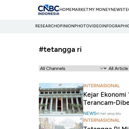
HOME
MARKET
MY MONEY
NEWS
TE
RESEARCH
OPINION
PHOTO
VIDEO
INFOGRAPHI
#tetangga ri
INTERNASIONAL
Kejar Ekonomi 
Terancam-Dibe
NEWS
2 hari yang lalu
INTERNASIONAL