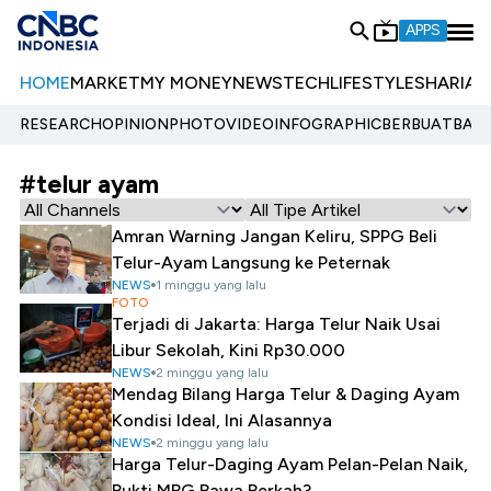
APPS
HOME
MARKET
MY MONEY
NEWS
TECH
LIFESTYLE
SHARIA
E
RESEARCH
OPINION
PHOTO
VIDEO
INFOGRAPHIC
BERBUATBAIK.
#telur ayam
Amran Warning Jangan Keliru, SPPG Beli
Telur-Ayam Langsung ke Peternak
NEWS
1 minggu yang lalu
FOTO
Terjadi di Jakarta: Harga Telur Naik Usai
Libur Sekolah, Kini Rp30.000
NEWS
2 minggu yang lalu
Mendag Bilang Harga Telur & Daging Ayam
Kondisi Ideal, Ini Alasannya
NEWS
2 minggu yang lalu
Harga Telur-Daging Ayam Pelan-Pelan Naik,
Bukti MBG Bawa Berkah?