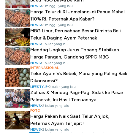
NEWS
2 minggu yang lalu
Harga Telur di RI Jomplang-di Papua Mahal
110% RI, Peternak Apa Kabar?
NEWS
2 minggu yang lalu
MBG Libur, Perusahaan Besar Diminta Beli
Telur & Daging Ayam Peternak
NEWS
1 bulan yang lalu
Mendag Ungkap Jurus Topang Stabilkan
Harga Pangan, Gandeng SPPG MBG
NEWS
1 bulan yang lalu
INTERNASIONAL
Telur Ayam Vs Bebek, Mana yang Paling Baik
Dikonsumsi?
LIFESTYLE
2 bulan yang lalu
Zulhas & Mendag Pagi-Pagi Sidak ke Pasar
Palmerah, Ini Hasil Temuannya
NEWS
2 bulan yang lalu
FOTO
Harga Pakan Naik Saat Telur Anjlok,
Peternak Ayam Terjepit!
NEWS
2 bulan yang lalu