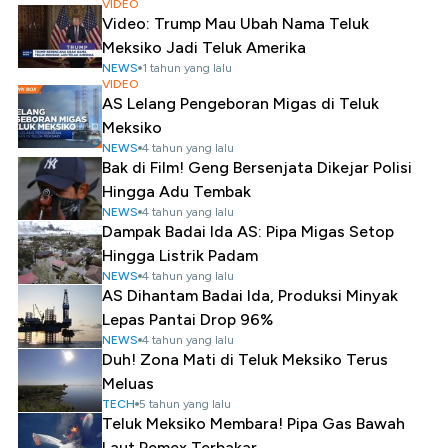
VIDEO
Video: Trump Mau Ubah Nama Teluk
Meksiko Jadi Teluk Amerika
NEWS
1 tahun yang lalu
VIDEO
AS Lelang Pengeboran Migas di Teluk
Meksiko
NEWS
4 tahun yang lalu
Bak di Film! Geng Bersenjata Dikejar Polisi
Hingga Adu Tembak
NEWS
4 tahun yang lalu
Dampak Badai Ida AS: Pipa Migas Setop
Hingga Listrik Padam
NEWS
4 tahun yang lalu
AS Dihantam Badai Ida, Produksi Minyak
Lepas Pantai Drop 96%
NEWS
4 tahun yang lalu
Duh! Zona Mati di Teluk Meksiko Terus
Meluas
TECH
5 tahun yang lalu
Teluk Meksiko Membara! Pipa Gas Bawah
Laut Pemex Terbakar