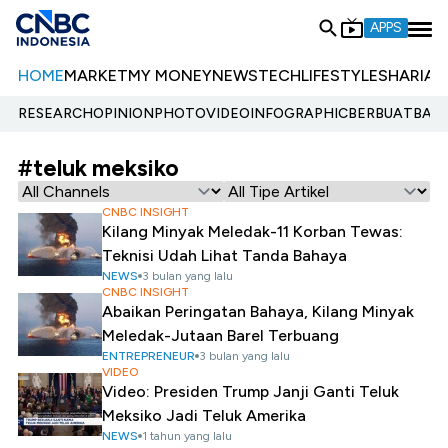
APPS
HOME
MARKET
MY MONEY
NEWS
TECH
LIFESTYLE
SHARIA
E
RESEARCH
OPINION
PHOTO
VIDEO
INFOGRAPHIC
BERBUATBAIK.
#teluk meksiko
CNBC INSIGHT
Kilang Minyak Meledak-11 Korban Tewas:
Teknisi Udah Lihat Tanda Bahaya
NEWS
3 bulan yang lalu
CNBC INSIGHT
Abaikan Peringatan Bahaya, Kilang Minyak
Meledak-Jutaan Barel Terbuang
ENTREPRENEUR
3 bulan yang lalu
VIDEO
Video: Presiden Trump Janji Ganti Teluk
Meksiko Jadi Teluk Amerika
NEWS
1 tahun yang lalu