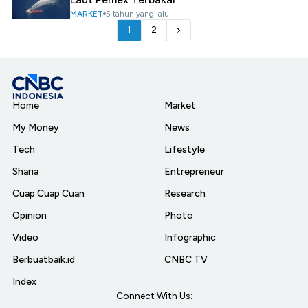
MARKET
5 tahun yang lalu
1
2
Home
Market
My Money
News
Tech
Lifestyle
Sharia
Entrepreneur
Cuap Cuap Cuan
Research
Opinion
Photo
Video
Infographic
Berbuatbaik.id
CNBC TV
Index
Connect With Us: