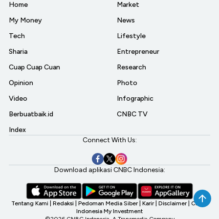
Home
Market
My Money
News
Tech
Lifestyle
Sharia
Entrepreneur
Cuap Cuap Cuan
Research
Opinion
Photo
Video
Infographic
Berbuatbaik.id
CNBC TV
Index
Connect With Us:
Download aplikasi CNBC Indonesia:
Tentang Kami
|
Redaksi
|
Pedoman Media Siber
|
Karir
|
Disclaimer
|
CNBC
Indonesia My Investment