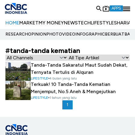
APPS
HOME
MARKET
MY MONEY
NEWS
TECH
LIFESTYLE
SHARIA
E
RESEARCH
OPINION
PHOTO
VIDEO
INFOGRAPHIC
BERBUATBAIK.
#tanda-tanda kematian
Tanda-Tanda Sakaratul Maut Sudah Dekat,
Ternyata Tertulis di Alquran
LIFESTYLE
4 bulan yang lalu
Terkuak! 10 Tanda-Tanda Kematian
Menjemput, No.5 Aneh & Mengejutkan
LIFESTYLE
1 tahun yang lalu
1