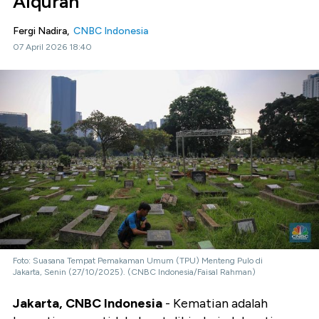
Alquran
Fergi Nadira,
CNBC Indonesia
07 April 2026 18:40
Foto: Suasana Tempat Pemakaman Umum (TPU) Menteng Pulo di
Jakarta, Senin (27/10/2025). (CNBC Indonesia/Faisal Rahman)
Jakarta, CNBC Indonesia
-
Kematian adalah