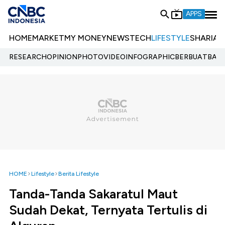
APPS
HOME
MARKET
MY MONEY
NEWS
TECH
LIFESTYLE
SHARIA
E
RESEARCH
OPINION
PHOTO
VIDEO
INFOGRAPHIC
BERBUATBAIK.
HOME
Lifestyle
Berita Lifestyle
Tanda-Tanda Sakaratul Maut
Sudah Dekat, Ternyata Tertulis di