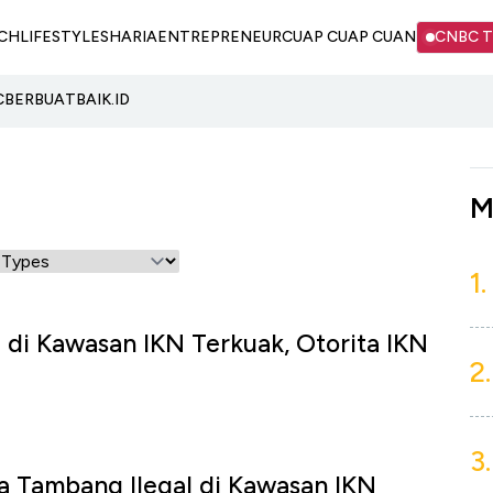
CH
LIFESTYLE
SHARIA
ENTREPRENEUR
CUAP CUAP CUAN
CNBC 
C
BERBUATBAIK.ID
M
1.
 di Kawasan IKN Terkuak, Otorita IKN
2.
3.
a Tambang Ilegal di Kawasan IKN