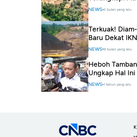
NEWS
2 bulan yang lalu
Terkuak! Diam
Baru Dekat IK
NEWS
8 bulan yang lalu
Heboh Tambang B
Ungkap Hal Ini
NEWS
1 tahun yang lalu
K