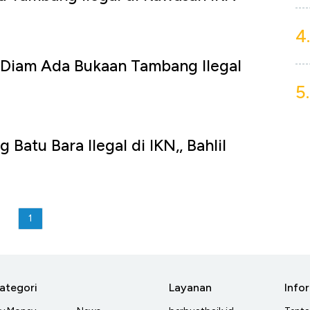
4.
-Diam Ada Bukaan Tambang Ilegal
N
5.
atu Bara Ilegal di IKN,, Bahlil
1
ategori
Layanan
Info