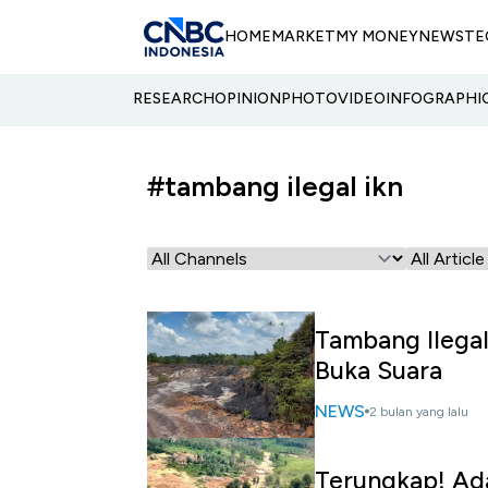
HOME
MARKET
MY MONEY
NEWS
TE
RESEARCH
OPINION
PHOTO
VIDEO
INFOGRAPHI
#tambang ilegal ikn
Tambang Ilegal
Buka Suara
NEWS
2 bulan yang lalu
Terungkap! Ad