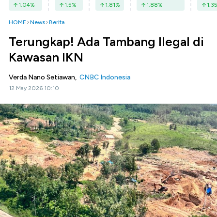
1.04
%
1.5
%
1.81
%
1.88
%
1.3
HOME
News
Berita
Terungkap! Ada Tambang Ilegal di
Kawasan IKN
Verda Nano Setiawan,
CNBC Indonesia
12 May 2026 10:10