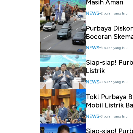
Masih Aman
NEWS
2 bulan yang lalu
Purbaya Diskon
Bocoran Skem
NEWS
3 bulan yang lalu
Siap-siap! Pur
Listrik
NEWS
3 bulan yang lalu
Tok! Purbaya B
Mobil Listrik B
NEWS
3 bulan yang lalu
Siap-siap! Pur