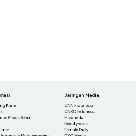
rmasi
Jaringan Media
ang Kami
CNN Indonesia
si
CNBC Indonesia
an Media Siber
Haibunda
Beautynesia
aimer
Female Daily
Indonesia My Investment
CXO Media