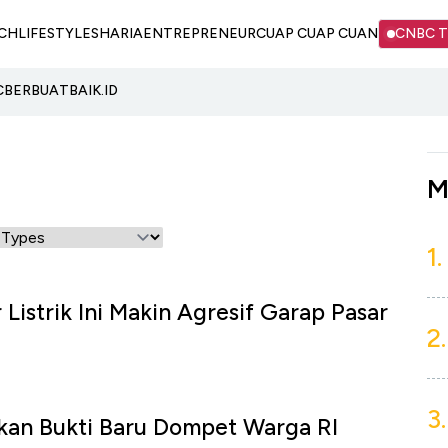
CH
LIFESTYLE
SHARIA
ENTREPRENEUR
CUAP CUAP CUAN
CNBC 
C
BERBUATBAIK.ID
M
1.
Listrik Ini Makin Agresif Garap Pasar
2.
3.
kan Bukti Baru Dompet Warga RI