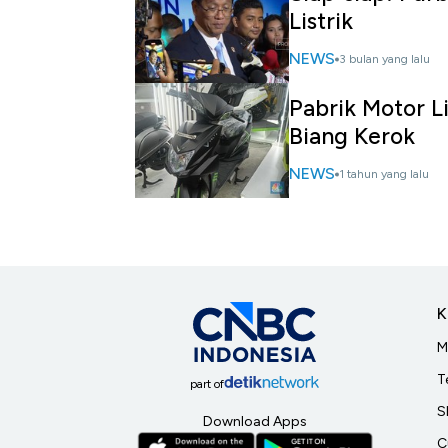
Listrik
NEWS
3 bulan yang lalu
Pabrik Motor Li
Biang Kerok
NEWS
1 tahun yang lalu
K
M
T
part of
S
Download Apps
C