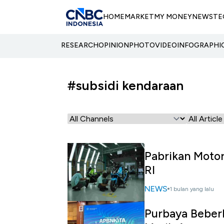
HOME
MARKET
MY MONEY
NEWS
TE
RESEARCH
OPINION
PHOTO
VIDEO
INFOGRAPHI
#subsidi kendaraan
Pabrikan Motor 
RI
NEWS
1 bulan yang lalu
Purbaya Beber