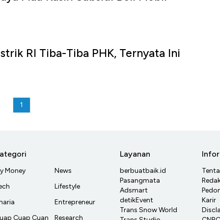
strik RI Tiba-Tiba PHK, Ternyata Ini
1
ategori
Layanan
Info
y Money
News
berbuatbaik.id
Tent
Pasangmata
Redak
ech
Lifestyle
Adsmart
Pedom
detikEvent
Karir
haria
Entrepreneur
Trans Snow World
Discl
uap Cuap Cuan
Research
Trans Studio
CNBC 