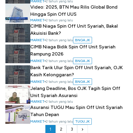
MARKET
2 tahun yang lalu
Video: 2025, BTN Mau Rilis Global Bond
Hingga Spin Off UUS
MARKET
2 tahun yang lalu
CIMB Niaga Spin Off Unit Syariah, Bakal
Akuisisi Bank?
MARKET
2 tahun yang lalu
BNGA.JK
CIMB Niaga Bidik Spin Off Unit Syariah
Rampung 2026
MARKET
2 tahun yang lalu
BNGA.JK
Bank Tarik Ulur Spin Off Unit Syariah, OJK
Kasih Kelonggaran?
MARKET
2 tahun yang lalu
BNGA.JK
Jelang Deadline, Bos OJK Tagih Spin Off
Unit Syariah Asuransi
MARKET
2 tahun yang lalu
Asuransi TUGU Mau Spin Off Unit Syariah
Tahun Depan
MARKET
2 tahun yang lalu
TUGU.JK
1
2
3