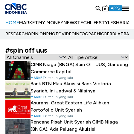
APPS
HOME
MARKET
MY MONEY
NEWS
TECH
LIFESTYLE
SHARIA
E
RESEARCH
OPINION
PHOTO
VIDEO
INFOGRAPHIC
BERBUATBAIK.
#spin off uus
CIMB Niaga (BNGA) Spin Off UUS, Gandeng
Commerce Kapital
MARKET
1 tahun yang lalu
Bank BTN Mau Akuisisi Bank Victoria
Syariah, Ini Jadwal & Nilainya
MARKET
1 tahun yang lalu
Asuransi Great Eastern Life Alihkan
Portofolio Unit Syariah
MARKET
1 tahun yang lalu
Rencana Pisah Unit Syariah CIMB Niaga
(BNGA), Ada Peluang Akuisisi