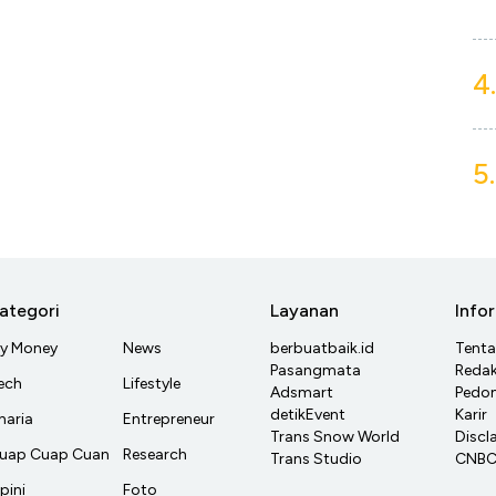
4.
5.
ategori
Layanan
Info
y Money
News
berbuatbaik.id
Tent
Pasangmata
Redak
ech
Lifestyle
Adsmart
Pedom
detikEvent
Karir
haria
Entrepreneur
Trans Snow World
Discl
uap Cuap Cuan
Research
Trans Studio
CNBC 
pini
Foto