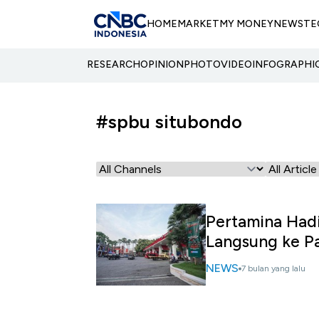
HOME
MARKET
MY MONEY
NEWS
TE
RESEARCH
OPINION
PHOTO
VIDEO
INFOGRAPHI
#spbu situbondo
Pertamina Hadi
Langsung ke Pa
NEWS
7 bulan yang lalu