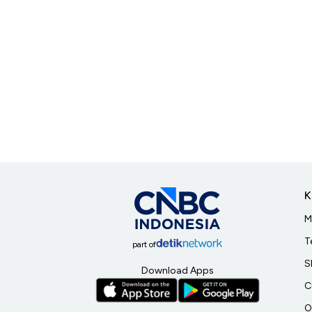
K
M
T
part of
S
Download Apps
C
O