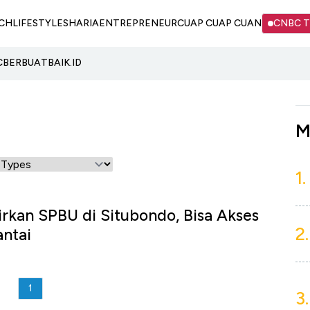
CH
LIFESTYLE
SHARIA
ENTREPRENEUR
CUAP CUAP CUAN
CNBC 
C
BERBUATBAIK.ID
M
1.
rkan SPBU di Situbondo, Bisa Akses
2.
ntai
1
3.