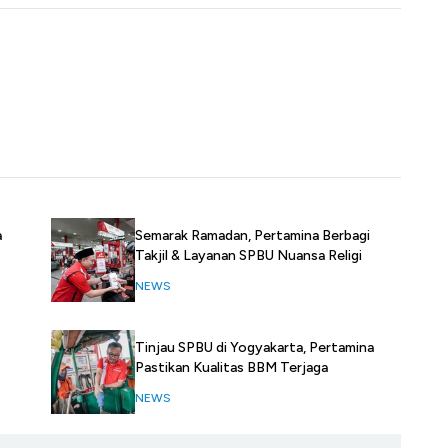
Semarak Ramadan, Pertamina Berbagi
a
Takjil & Layanan SPBU Nuansa Religi
NEWS
Tinjau SPBU di Yogyakarta, Pertamina
Pastikan Kualitas BBM Terjaga
NEWS