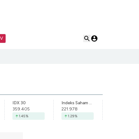
TV
IDX 30
Indeks Saham Syariah Indonesia
359.405
221.978
1.45
%
1.29
%