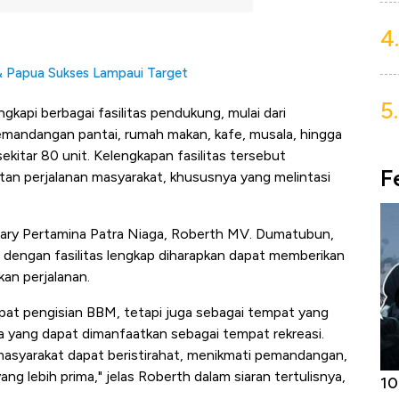
4.
& Papua Sukses Lampaui Target
5.
engkapi berbagai fasilitas pendukung, mulai dari
emandangan pantai, rumah makan, kafe, musala, hingga
sekitar 80 unit. Kelengkapan fasilitas tersebut
F
n perjalanan masyarakat, khususnya yang melintasi
tary Pertamina Patra Niaga, Roberth MV. Dumatubun,
ngan fasilitas lengkap diharapkan dapat memberikan
an perjalanan.
pat pengisian BBM, tetapi juga sebagai tempat yang
yang dapat dimanfaatkan sebagai tempat rekreasi.
masyarakat dapat beristirahat, menikmati pemandangan,
ng lebih prima," jelas Roberth dalam siaran tertulisnya,
Harga
Adu Panas Kinerja Emiten Minyak RI,
10