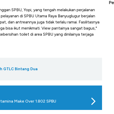
erbahaya
Mana yang Cuannya Paling Menyala?
Pe
anggan SPBU, Yopi, yang tengah melakukan perjalanan
i pelayanan di SPBU Utama Raya Banyuglugur berjalan
at, dan antreannya juga tidak terlalu ramai. Fasilitasnya
juga bisa ikut menikmati. View pantainya sangat bagus,"
 kebersihan toilet di area SPBU yang dinilainya terjaga
ih GTLC Bintang Dua
tamina Make Over 1.802 SPBU