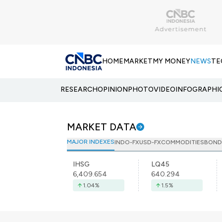
HOME
MARKET
MY MONEY
NEWS
TE
RESEARCH
OPINION
PHOTO
VIDEO
INFOGRAPHI
MARKET DATA
MAJOR INDEXES
INDO-FX
USD-FX
COMMODITIES
BOND
IHSG
LQ45
6,409.654
640.294
1.04
%
1.5
%