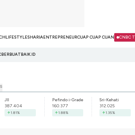
CH
LIFESTYLE
SHARIA
ENTREPRENEUR
CUAP CUAP CUAN
CNBC 
C
BERBUATBAIK.ID
S
JII
Pefindo i-Grade
Sri-Kehati
387.404
160.377
312.025
1.81
%
1.88
%
1.35
%