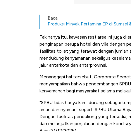
Baca:
Produksi Minyak Pertamina EP di Sumsel 
Tak hanya itu, kawasan rest area ini juga dil
penginapan berupa hotel dan villa dengan p
fasilitas toilet yang terawat dengan jumlah 
mendukung kenyamanan sekaligus keselamata
jalur antarkota dan antarprovinsi.
Menanggapi hal tersebut, Corporate Secre
menyampaikan bahwa pengembangan SPBU de
kenyamanan bagi masyarakat selama melakuk
"SPBU tidak hanya kami dorong sebagai tem
aman dan nyaman, seperti SPBU Utama Raya 
Dengan fasilitas pendukung yang tersedia, 
dan melanjutkan perjalanan dengan kondisi ya
Kongo Tutup Keran Ekspor, 
Rabi (31/12/2025).