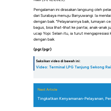
Tembaga Terbang ke Zona B
Pengalaman ini dirasakan langsung oleh pel
dari Surabaya menuju Banyuwangi. Ia menila
dengan baik. "Pelayanannya baik, lumayan cep
bagus, bisa lihat-lihat ke pantai, anak-anak 
ucap Yopi. Selain itu, ia turut mengapresiasi
dengan baik.
(pgr/pgr)
Saksikan video di bawah ini:
Video: Terminal LPG Tanjung Sekong Ra
Next Article
Tingkatkan Kenyamanan-Pelayanan, Per