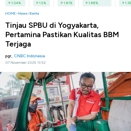
1.04
%
1.5
%
1.81
%
1.88
%
1.3
HOME
News
Berita
Tinjau SPBU di Yogyakarta,
Pertamina Pastikan Kualitas BBM
Terjaga
pgr,
CNBC Indonesia
07 November 2025 13:52