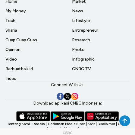
Home
Market
My Money
News
Tech
Lifestyle
Sharia
Entrepreneur
Cuap Cuap Cuan
Research
Opinion
Photo
Video
Infographic
Berbuatbaik.id
CNBC TV
Index
Connect With Us:
Download aplikasi CNBC Indonesia:
Tentang Kami
|
Redaksi
|
Pedoman Media Siber
|
Karir
|
Disclaimer
|
CNBC
Indonesia My Investment
©2026 CNBC Indonesia, A Transmedia Company