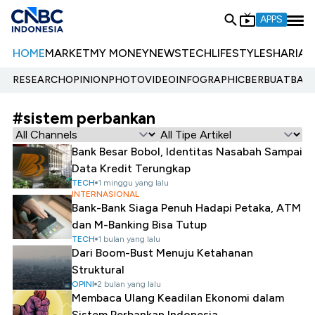
APPS
HOME
MARKET
MY MONEY
NEWS
TECH
LIFESTYLE
SHARIA
E
RESEARCH
OPINION
PHOTO
VIDEO
INFOGRAPHIC
BERBUATBAIK.
#sistem perbankan
Bank Besar Bobol, Identitas Nasabah Sampai
Data Kredit Terungkap
TECH
1 minggu yang lalu
INTERNASIONAL
Bank-Bank Siaga Penuh Hadapi Petaka, ATM
dan M-Banking Bisa Tutup
TECH
1 bulan yang lalu
Dari Boom-Bust Menuju Ketahanan
Struktural
OPINI
2 bulan yang lalu
Membaca Ulang Keadilan Ekonomi dalam
Sistem Perbankan Indonesia