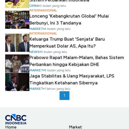
OPINI
3 bulan yang lalu
INTERNASIONAL
Lonceng 'Kebangkrutan Global' Mulai
Berbunyi, Ini 3 Tandanya
MARKET
4 bulan yang lalu
INTERNASIONAL
Keluarga Trump Buat 'Senjata' Baru
Memperkuat Dolar AS, Apa Itu?
NEWS
5 bulan yang lalu
Prabowo Rapat Malam-Malam, Bahas Sistem
Perbankan hingga Kebijakan DHE
MARKET
9 bulan yang lalu
Jaga Stabilitas & Uang Masyarakat, LPS
Tingkatkan Ketahanan Sibernya
MARKET
1 tahun yang lalu
1
Home
Market