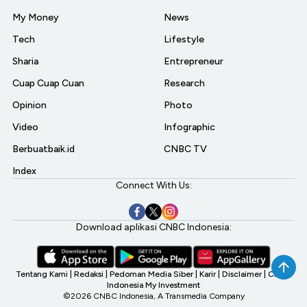
My Money
News
Tech
Lifestyle
Sharia
Entrepreneur
Cuap Cuap Cuan
Research
Opinion
Photo
Video
Infographic
Berbuatbaik.id
CNBC TV
Index
Connect With Us:
Download aplikasi CNBC Indonesia:
Tentang Kami
|
Redaksi
|
Pedoman Media Siber
|
Karir
|
Disclaimer
|
CNBC
Indonesia My Investment
©2026 CNBC Indonesia, A Transmedia Company