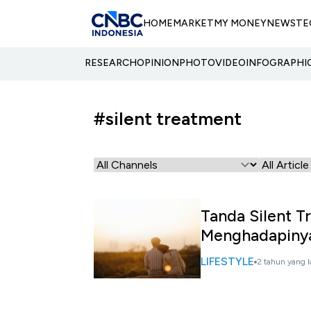
HOME
MARKET
MY MONEY
NEWS
TE
RESEARCH
OPINION
PHOTO
VIDEO
INFOGRAPHI
#silent treatment
Tanda Silent 
Menghadapiny
LIFESTYLE
2 tahun yang l