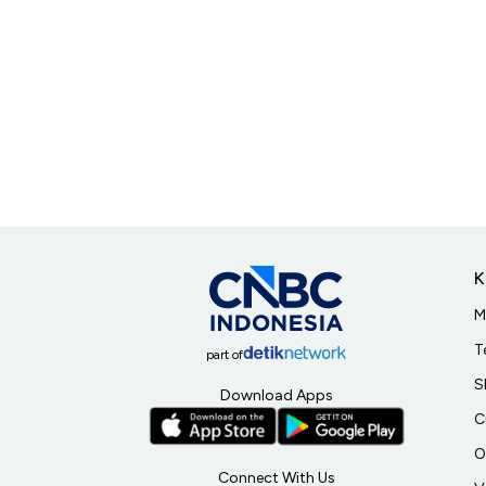
K
M
T
part of
S
Download Apps
C
O
Connect With Us