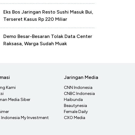
Eks Bos Jaringan Resto Sushi Masuk Bui,
Terseret Kasus Rp 220 Miliar
Demo Besar-Besaran Tolak Data Center
Raksasa, Warga Sudah Muak
rmasi
Jaringan Media
ang Kami
CNN Indonesia
si
CNBC Indonesia
an Media Siber
Haibunda
Beautynesia
aimer
Female Daily
Indonesia My Investment
CXO Media