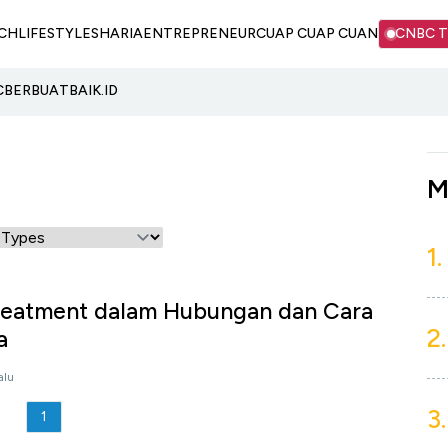
CH
LIFESTYLE
SHARIA
ENTREPRENEUR
CUAP CUAP CUAN
CNBC 
C
BERBUATBAIK.ID
M
1.
Treatment dalam Hubungan dan Cara
2.
a
alu
3.
1