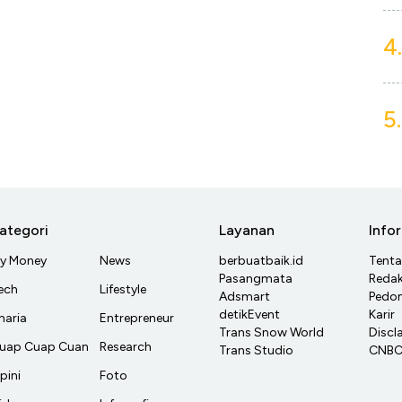
4.
5.
ategori
Layanan
Info
y Money
News
berbuatbaik.id
Tent
Pasangmata
Redak
ech
Lifestyle
Adsmart
Pedom
detikEvent
Karir
haria
Entrepreneur
Trans Snow World
Discl
uap Cuap Cuan
Research
Trans Studio
CNBC 
pini
Foto