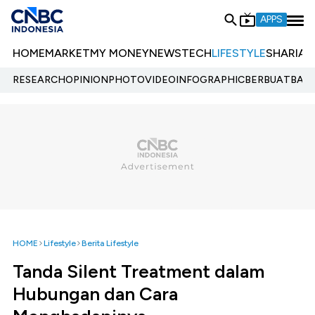
APPS
HOME
MARKET
MY MONEY
NEWS
TECH
LIFESTYLE
SHARIA
E
RESEARCH
OPINION
PHOTO
VIDEO
INFOGRAPHIC
BERBUATBAIK.
HOME
Lifestyle
Berita Lifestyle
Tanda Silent Treatment dalam
Hubungan dan Cara