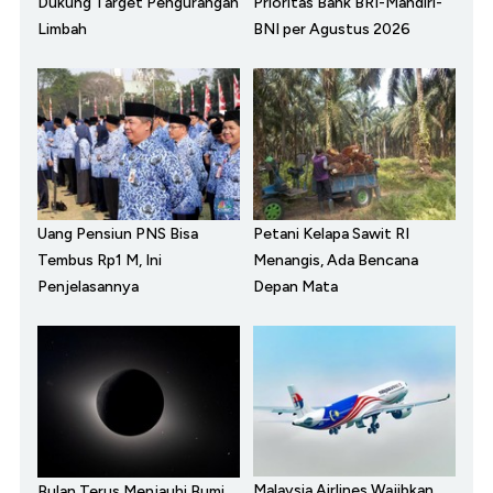
Dukung Target Pengurangan
Prioritas Bank BRI-Mandiri-
Limbah
BNI per Agustus 2026
Uang Pensiun PNS Bisa
Petani Kelapa Sawit RI
Tembus Rp1 M, Ini
Menangis, Ada Bencana
Penjelasannya
Depan Mata
Malaysia Airlines Wajibkan
Bulan Terus Menjauhi Bumi,