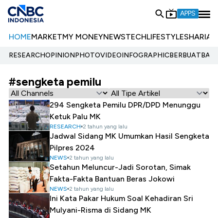
APPS
HOME
MARKET
MY MONEY
NEWS
TECH
LIFESTYLE
SHARIA
E
RESEARCH
OPINION
PHOTO
VIDEO
INFOGRAPHIC
BERBUATBAIK.
#sengketa pemilu
294 Sengketa Pemilu DPR/DPD Menunggu
Ketuk Palu MK
RESEARCH
2 tahun yang lalu
Jadwal Sidang MK Umumkan Hasil Sengketa
Pilpres 2024
NEWS
2 tahun yang lalu
Setahun Meluncur-Jadi Sorotan, Simak
Fakta-Fakta Bantuan Beras Jokowi
NEWS
2 tahun yang lalu
Ini Kata Pakar Hukum Soal Kehadiran Sri
Mulyani-Risma di Sidang MK