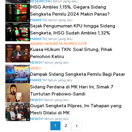
RESEARCH
2 tahun yang lalu
IHSG Ambles 1,15%, Gegara Sidang
Sengketa Pemilu 2024 Makin Panas?
MARKET
2 tahun yang lalu
Sejak Pengumuman KPU hingga Sidang
Sengketa, IHSG Sudah Ambles 1,32%
MARKET
2 tahun yang lalu
SIDANG SENGKETA PILPRES 2019
Kuasa HUkum TKN: Soal Situng, Pihak
Pemohon Keliru
NEWS
7 tahun yang lalu
VIDEO
Dampak Sidang Sengketa Pemilu Bagi Pasar
MARKET
7 tahun yang lalu
Sidang Perdana di MK Hari Ini, Simak 7
Tuntutan Prabowo-Sandi
NEWS
7 tahun yang lalu
Gugat Sengketa Pilpres, Ini Tahapan yang
Mesti Dilalui di MK
NEWS
7 tahun yang lalu
1
2