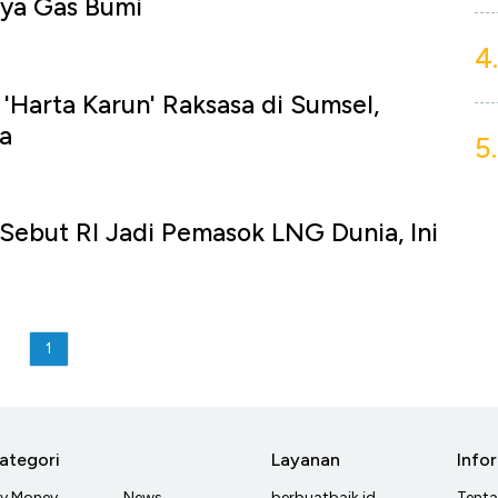
aya Gas Bumi
4.
Harta Karun' Raksasa di Sumsel,
a
5.
Sebut RI Jadi Pemasok LNG Dunia, Ini
u
1
ategori
Layanan
Info
y Money
News
berbuatbaik.id
Tent