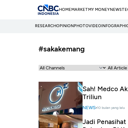
HOME
MARKET
MY MONEY
NEWS
TE
RESEARCH
OPINION
PHOTO
VIDEO
INFOGRAPHI
#sakakemang
Sah! Medco Aku
Triliun
NEWS
10 bulan yang lalu
Jadi Penasihat