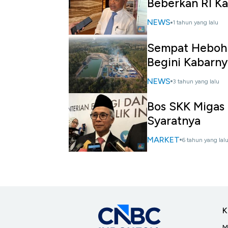
Beberkan RI K
NEWS
1 tahun yang lalu
Sempat Heboh '
Begini Kabarny
NEWS
3 tahun yang lalu
Bos SKK Migas 
Syaratnya
MARKET
6 tahun yang lal
K
M