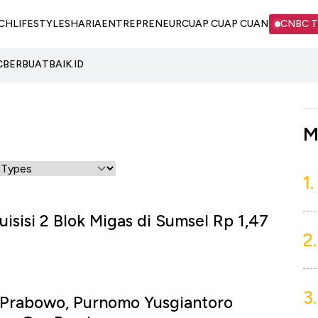
CH
LIFESTYLE
SHARIA
ENTREPRENEUR
CUAP CUAP CUAN
CNBC 
C
BERBUATBAIK.ID
M
1.
isisi 2 Blok Migas di Sumsel Rp 1,47
2.
3.
 Prabowo, Purnomo Yusgiantoro