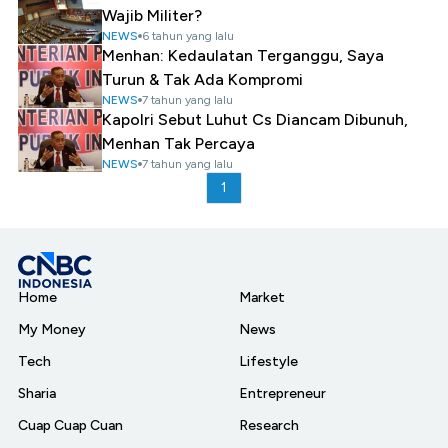
Wajib Militer?
NEWS
6 tahun yang lalu
Menhan: Kedaulatan Terganggu, Saya
Turun & Tak Ada Kompromi
NEWS
7 tahun yang lalu
Kapolri Sebut Luhut Cs Diancam Dibunuh,
Menhan Tak Percaya
NEWS
7 tahun yang lalu
1
Home
Market
My Money
News
Tech
Lifestyle
Sharia
Entrepreneur
Cuap Cuap Cuan
Research