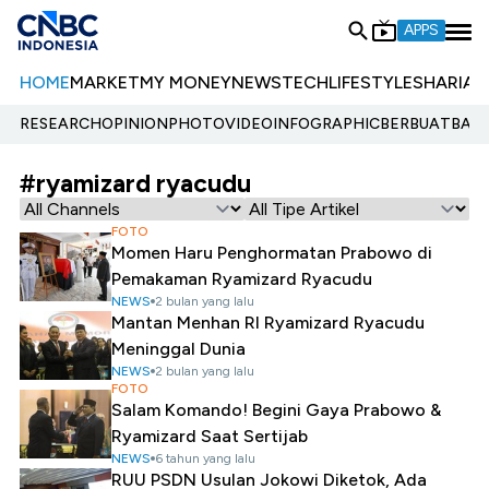
APPS
HOME
MARKET
MY MONEY
NEWS
TECH
LIFESTYLE
SHARIA
E
RESEARCH
OPINION
PHOTO
VIDEO
INFOGRAPHIC
BERBUATBAIK.
#ryamizard ryacudu
FOTO
Momen Haru Penghormatan Prabowo di
Pemakaman Ryamizard Ryacudu
NEWS
2 bulan yang lalu
Mantan Menhan RI Ryamizard Ryacudu
Meninggal Dunia
NEWS
2 bulan yang lalu
FOTO
Salam Komando! Begini Gaya Prabowo &
Ryamizard Saat Sertijab
NEWS
6 tahun yang lalu
RUU PSDN Usulan Jokowi Diketok, Ada