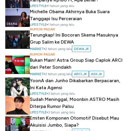
LIFESTYLE
1 tahun yang lalu
Michelle Obama Akhirnya Buka Suara
Tanggapi Isu Perceraian
LIFESTYLE
1 tahun yang lalu
RUMOR PASAR
Terungkap! Ini Bocoran Skema Masuknya
Grup Salim ke DEWA
MARKET
2 tahun yang lalu
DEWA.JK
RUMOR PASAR
Bukan Main! Astra Group Siap Caplok ARCI
dari Peter Sondakh
MARKET
2 tahun yang lalu
ARCI.JK
ASII.JK
YoonA dan Junho Dikabarkan Berpacaran,
Ini Kata Agensi
LIFESTYLE
3 tahun yang lalu
Sudah Meninggal, Moonbin ASTRO Masih
Diterpa Rumor Palsu
LIFESTYLE
3 tahun yang lalu
Emiten Komponen Otomotif Disebut Mau
Akuisisi Jumbo, Siapa?