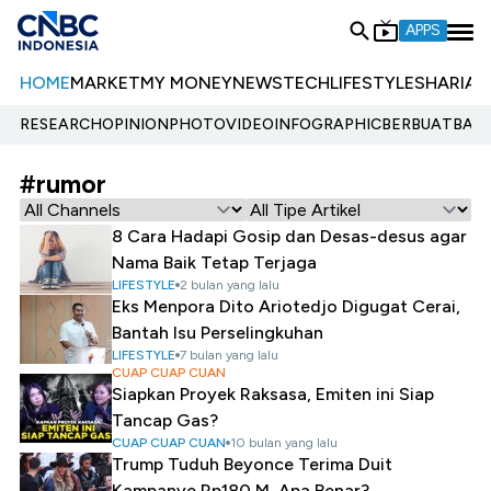
APPS
HOME
MARKET
MY MONEY
NEWS
TECH
LIFESTYLE
SHARIA
E
RESEARCH
OPINION
PHOTO
VIDEO
INFOGRAPHIC
BERBUATBAIK.
#rumor
8 Cara Hadapi Gosip dan Desas-desus agar
Nama Baik Tetap Terjaga
LIFESTYLE
2 bulan yang lalu
Eks Menpora Dito Ariotedjo Digugat Cerai,
Bantah Isu Perselingkuhan
LIFESTYLE
7 bulan yang lalu
CUAP CUAP CUAN
Siapkan Proyek Raksasa, Emiten ini Siap
Tancap Gas?
CUAP CUAP CUAN
10 bulan yang lalu
Trump Tuduh Beyonce Terima Duit
Kampanye Rp180 M, Apa Benar?