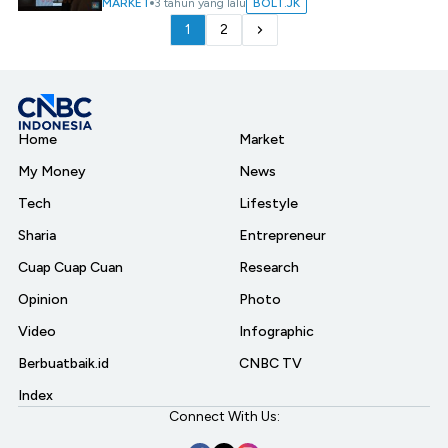
MARKET
3 tahun yang lalu
BOLT.JK
1
2
Home
Market
My Money
News
Tech
Lifestyle
Sharia
Entrepreneur
Cuap Cuap Cuan
Research
Opinion
Photo
Video
Infographic
Berbuatbaik.id
CNBC TV
Index
Connect With Us: